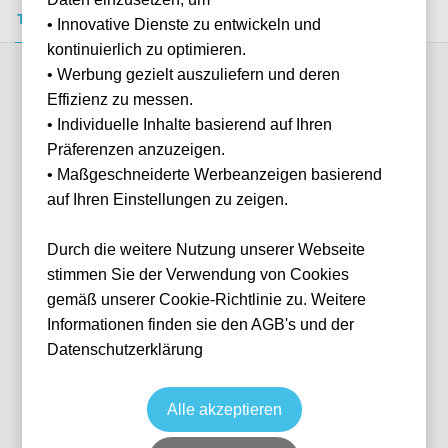
Tickets kaufen
Event-Info
FAQ
• Innovative Dienste zu entwickeln und
kontinuierlich zu optimieren.
• Werbung gezielt auszuliefern und deren
Verfügbare Kategorien (1)
Effizienz zu messen.
• Individuelle Inhalte basierend auf Ihren
Präferenzen anzuzeigen.
More info
• Maßgeschneiderte Werbeanzeigen basierend
auf Ihren Einstellungen zu zeigen.
Durch die weitere Nutzung unserer Webseite
stimmen Sie der Verwendung von Cookies
gemäß unserer Cookie-Richtlinie zu. Weitere
Informationen finden sie den AGB's und der
Datenschutzerklärung
Club Omar Sivori
Fußball
Serie A
6 Sep, 2026
20:45
9 verfügbar
Alle akzeptieren
Turin
Italien
Juventus Stadium
Ticket(s)