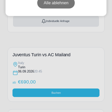
ab
€
690,00
Alle ablehnen
Ticket(s) + Hotel
+
ab
€
783,00
Individuelle Anfrage
Juventus Turin vs AC Mailand
Italy
Turin
06.09.2026
20:45
€
690,00
ab
Buchen