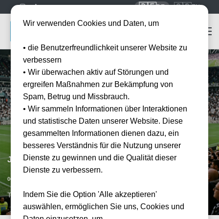
🇩🇪
🇬🇧
DE
EN
Wir verwenden Cookies und Daten, um
• die Benutzerfreundlichkeit unserer Website zu
verbessern
• Wir überwachen aktiv auf Störungen und
ergreifen Maßnahmen zur Bekämpfung von
Spam, Betrug und Missbrauch.
• Wir sammeln Informationen über Interaktionen
und statistische Daten unserer Website. Diese
gesammelten Informationen dienen dazu, ein
besseres Verständnis für die Nutzung unserer
Dienste zu gewinnen und die Qualität dieser
Juventus Turin vs AC Mailand
Dienste zu verbessern.
Vorraussichtliches Datum
06.09.2026
20:45
Indem Sie die Option 'Alle akzeptieren'
TRN, IT
auswählen, ermöglichen Sie uns, Cookies und
Daten einzusetzen, um