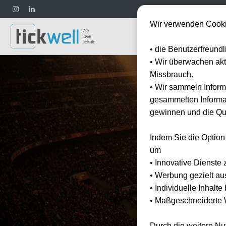
Wir verwenden Cooki
Fußball
• die Benutzerfreund
• Wir überwachen ak
Missbrauch.
• Wir sammeln Inform
gesammelten Informat
gewinnen und die Qua
Indem Sie die Option
um
Bei
• Innovative Dienste 
• Werbung gezielt au
• Individuelle Inhalt
• Maßgeschneiderte W
Durch die weitere N