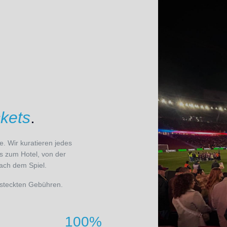
ckets
.
. Wir kuratieren jedes
is zum Hotel, von der
ach dem Spiel.
versteckten Gebühren.
100%