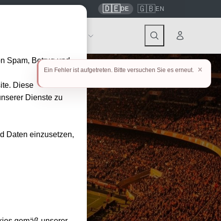
🇩🇪
🇬🇧
7559
contact@tickwell-travel.de
DE
EN
Events
Über Tickwell
on Spam, Betrug und
Ein Fehler ist aufgetreten. Bitte versuchen Sie es erneut.
ite. Diese
unserer Dienste zu
nd Daten einzusetzen,
her!
kies gemäß unserer