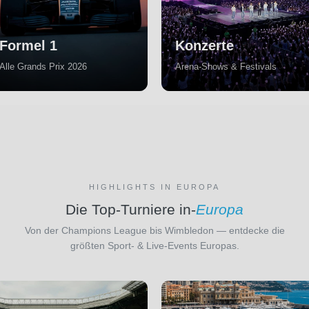
Formel 1
Konzerte
Alle Grands Prix 2026
Arena-Shows & Festivals
HIGHLIGHTS IN EUROPA
Die Top-Turniere in-
Europa
Von der Champions League bis Wimbledon — entdecke die
größten Sport- & Live-Events Europas.