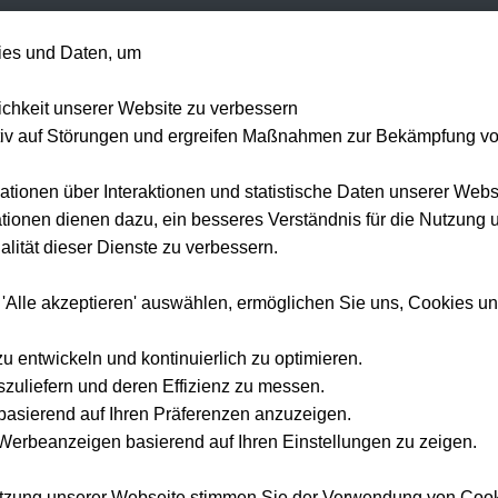
+49 1514 135
es und Daten, um
Formel 1
Tennis
Konzerte
NFL
Mehr 
lichkeit unserer Website zu verbessern
tiv auf Störungen und ergreifen Maßnahmen zur Bekämpfung v
ationen über Interaktionen und statistische Daten unserer Webs
Tickets und Reisepakete für
ionen dienen dazu, ein besseres Verständnis für die Nutzung 
Sport- und Live-Events
lität dieser Dienste zu verbessern.
weltweit
 'Alle akzeptieren' auswählen, ermöglichen Sie uns, Cookies u
 Tickwell Travel buchst du dein Lieblingsevent günstig, schnell und sic
zu entwickeln und kontinuierlich zu optimieren.
szuliefern und deren Effizienz zu messen.
e basierend auf Ihren Präferenzen anzuzeigen.
erbeanzeigen basierend auf Ihren Einstellungen zu zeigen.
BELIEBTE SUCHANFRAGEN
utzung unserer Webseite stimmen Sie der Verwendung von Coo