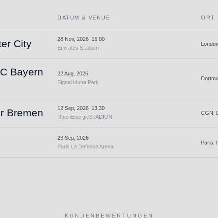
DATUM & VENUE
ORT
28 Nov, 2026
15:00
er City
London,
Emirates Stadium
FC Bayern
22 Aug, 2026
Dortmu
Signal Iduna Park
12 Sep, 2026
13:30
er Bremen
CGN, D
RheinEnergieSTADION
23 Sep, 2026
Paris, 
Paris La Defense Arena
KUNDENBEWERTUNGEN