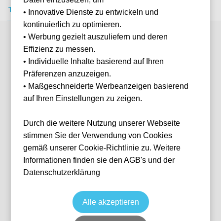
Tickets kaufen
Event-Info
FAQ
• Innovative Dienste zu entwickeln und
kontinuierlich zu optimieren.
• Werbung gezielt auszuliefern und deren
Verfügbare Kategorien (1)
Effizienz zu messen.
• Individuelle Inhalte basierend auf Ihren
Präferenzen anzuzeigen.
More info
• Maßgeschneiderte Werbeanzeigen basierend
auf Ihren Einstellungen zu zeigen.
Durch die weitere Nutzung unserer Webseite
stimmen Sie der Verwendung von Cookies
gemäß unserer Cookie-Richtlinie zu. Weitere
Informationen finden sie den AGB's und der
Datenschutzerklärung
Tribuna Centrale Petitot
Fußball
Serie A
Datum wird noch bekanntgegeben
Keine Tickets verfügbar
Alle akzeptieren
PMF
Italien
Stadio Ennio Tardini
Individuelle Anfrage