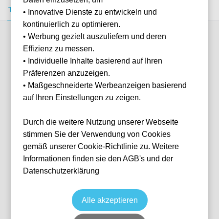
Tickets kaufen
Event-Info
FAQ
• Innovative Dienste zu entwickeln und
kontinuierlich zu optimieren.
• Werbung gezielt auszuliefern und deren
Verfügbare Kategorien (1)
Effizienz zu messen.
• Individuelle Inhalte basierend auf Ihren
Präferenzen anzuzeigen.
More info
• Maßgeschneiderte Werbeanzeigen basierend
auf Ihren Einstellungen zu zeigen.
Durch die weitere Nutzung unserer Webseite
stimmen Sie der Verwendung von Cookies
gemäß unserer Cookie-Richtlinie zu. Weitere
Informationen finden sie den AGB's und der
Datenschutzerklärung
Tribuna Centrale Petitot
Fußball
Serie A
Datum wird noch bekanntgegeben
Keine Tickets verfügbar
Alle akzeptieren
PMF
Italien
Stadio Ennio Tardini
Individuelle Anfrage