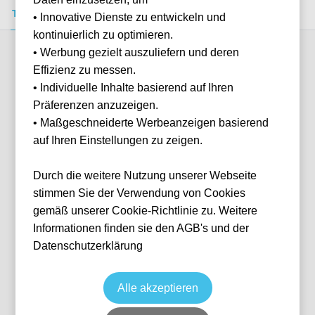
Tickets kaufen
Event-Info
FAQ
• Innovative Dienste zu entwickeln und
kontinuierlich zu optimieren.
• Werbung gezielt auszuliefern und deren
Verfügbare Kategorien (3)
Effizienz zu messen.
• Individuelle Inhalte basierend auf Ihren
Präferenzen anzuzeigen.
More info
• Maßgeschneiderte Werbeanzeigen basierend
auf Ihren Einstellungen zu zeigen.
Durch die weitere Nutzung unserer Webseite
stimmen Sie der Verwendung von Cookies
gemäß unserer Cookie-Richtlinie zu. Weitere
Informationen finden sie den AGB's und der
Datenschutzerklärung
Starter Package Laterale Destra B - 3-
Day
Formel 1 2026
Monza GP 2026
Alle akzeptieren
4 Sep, 2026
15:00
Keine Tickets verfügbar
MON
Italien
Autodromo Nazionale di Monza