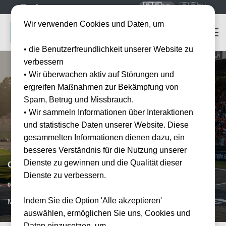
🇩🇪
🇬🇧
DE
EN
Wir verwenden Cookies und Daten, um
• die Benutzerfreundlichkeit unserer Website zu
verbessern
• Wir überwachen aktiv auf Störungen und
ergreifen Maßnahmen zur Bekämpfung von
Spam, Betrug und Missbrauch.
• Wir sammeln Informationen über Interaktionen
und statistische Daten unserer Website. Diese
gesammelten Informationen dienen dazu, ein
besseres Verständnis für die Nutzung unserer
Dienste zu gewinnen und die Qualität dieser
Grand Prix Monza 2026 - F1 Experiences 2026
Dienste zu verbessern.
Datum bestätigt
04.09.2026
15:00
Indem Sie die Option 'Alle akzeptieren'
MON, IT
auswählen, ermöglichen Sie uns, Cookies und
Daten einzusetzen, um