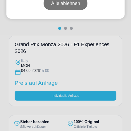
Alle ablehnen
Individuelle Anfrage
Grand Prix Monza 2026 - F1 Experiences
2026
Italy
MON
04.09.2026
15:00
Preis auf Anfrage
Individuelle Anfrage
Sicher bezahlen
100% Original
SSL-verschlüsselt
Offizielle Tickets