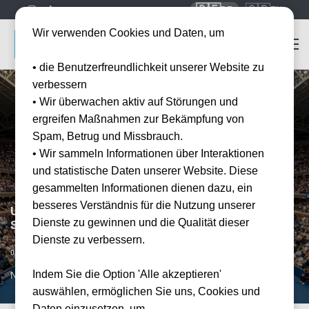
🇩🇪
🇬🇧
DE
EN
Wir verwenden Cookies und Daten, um
• die Benutzerfreundlichkeit unserer Website zu
verbessern
• Wir überwachen aktiv auf Störungen und
ergreifen Maßnahmen zur Bekämpfung von
Spam, Betrug und Missbrauch.
• Wir sammeln Informationen über Interaktionen
und statistische Daten unserer Website. Diese
gesammelten Informationen dienen dazu, ein
besseres Verständnis für die Nutzung unserer
US Open - Men’s / Women’s 2nd Round - 3
Dienste zu gewinnen und die Qualität dieser
September - Night Session
Dienste zu verbessern.
Datum bestätigt
03.09.2026
19:00
Indem Sie die Option 'Alle akzeptieren'
NYC, US
auswählen, ermöglichen Sie uns, Cookies und
Daten einzusetzen, um