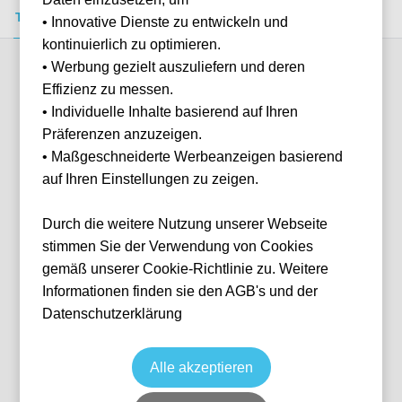
Tickets kaufen
Event-Info
FAQ
• Innovative Dienste zu entwickeln und
kontinuierlich zu optimieren.
• Werbung gezielt auszuliefern und deren
Verfügbare Kategorien (4)
Effizienz zu messen.
• Individuelle Inhalte basierend auf Ihren
Präferenzen anzuzeigen.
More info
• Maßgeschneiderte Werbeanzeigen basierend
auf Ihren Einstellungen zu zeigen.
Durch die weitere Nutzung unserer Webseite
stimmen Sie der Verwendung von Cookies
gemäß unserer Cookie-Richtlinie zu. Weitere
Informationen finden sie den AGB's und der
Datenschutzerklärung
Lower Tier Sideline
Tennis
Grand Slam: US Open
3 Sep, 2026
19:00
Keine Tickets verfügbar
Alle akzeptieren
New York
Vereinigte Staaten
Arthur Ashe Stadium
Individuelle Anfrage