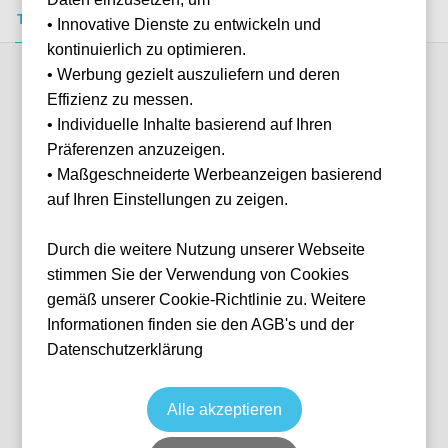
Tickets kaufen
Event-Info
FAQ
• Innovative Dienste zu entwickeln und
kontinuierlich zu optimieren.
• Werbung gezielt auszuliefern und deren
Verfügbare Kategorien (6)
Effizienz zu messen.
• Individuelle Inhalte basierend auf Ihren
Präferenzen anzuzeigen.
More info
• Maßgeschneiderte Werbeanzeigen basierend
auf Ihren Einstellungen zu zeigen.
Durch die weitere Nutzung unserer Webseite
stimmen Sie der Verwendung von Cookies
gemäß unserer Cookie-Richtlinie zu. Weitere
Informationen finden sie den AGB's und der
Datenschutzerklärung
No.11 Lounge - All inclusive
Fußball
EFL Championship
13 Oct, 2026
19:45
2 verfügbar
Alle akzeptieren
London
Vereinigtes Königreich
The Den
Ticket(s)