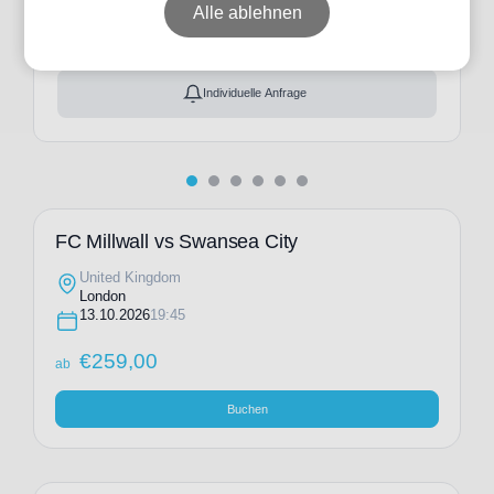
ab
€
259,00
Alle ablehnen
Ticket(s) + Hotel
+
ab
€
358,00
Individuelle Anfrage
FC Millwall vs Swansea City
United Kingdom
London
13.10.2026
19:45
€
259,00
ab
Buchen