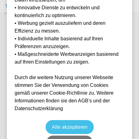
Tickets kaufen
Event-Info
FAQ
• Innovative Dienste zu entwickeln und
kontinuierlich zu optimieren.
• Werbung gezielt auszuliefern und deren
Verfügbare Kategorien (3)
Effizienz zu messen.
• Individuelle Inhalte basierend auf Ihren
Präferenzen anzuzeigen.
More info
• Maßgeschneiderte Werbeanzeigen basierend
auf Ihren Einstellungen zu zeigen.
Durch die weitere Nutzung unserer Webseite
stimmen Sie der Verwendung von Cookies
gemäß unserer Cookie-Richtlinie zu. Weitere
Informationen finden sie den AGB's und der
Datenschutzerklärung
Chapel Stand - Home Section
Fußball
EFL Championship
29 Aug, 2026
15:00
3 verfügbar
Alle akzeptieren
Southampton
Vereinigtes Königreich
St. Mary's Stadium