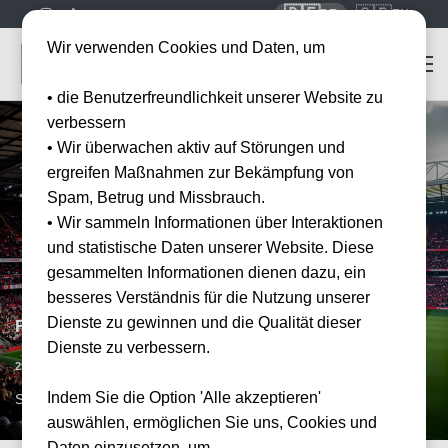
🇩🇪
🇬🇧
DE
EN
Wir verwenden Cookies und Daten, um
• die Benutzerfreundlichkeit unserer Website zu
verbessern
• Wir überwachen aktiv auf Störungen und
ergreifen Maßnahmen zur Bekämpfung von
Spam, Betrug und Missbrauch.
• Wir sammeln Informationen über Interaktionen
und statistische Daten unserer Website. Diese
gesammelten Informationen dienen dazu, ein
besseres Verständnis für die Nutzung unserer
Dienste zu gewinnen und die Qualität dieser
FC Southampton vs Millwall FC
Dienste zu verbessern.
Datum bestätigt
29.08.2026
15:00
Indem Sie die Option 'Alle akzeptieren'
SOU, GB
auswählen, ermöglichen Sie uns, Cookies und
Daten einzusetzen, um