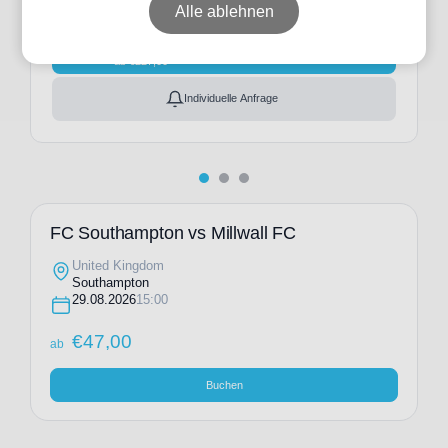
Ticket(s)
Alle ablehnen
ab
€
47,00
Ticket(s) + Hotel
+
ab
€
227,00
Individuelle Anfrage
FC Southampton vs Millwall FC
United Kingdom
Southampton
29.08.2026
15:00
€
47,00
ab
Buchen