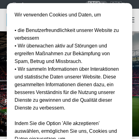
🇩🇪
🇬🇧
DE
EN
Wir verwenden Cookies und Daten, um
• die Benutzerfreundlichkeit unserer Website zu
verbessern
• Wir überwachen aktiv auf Störungen und
ergreifen Maßnahmen zur Bekämpfung von
Spam, Betrug und Missbrauch.
• Wir sammeln Informationen über Interaktionen
und statistische Daten unserer Website. Diese
gesammelten Informationen dienen dazu, ein
besseres Verständnis für die Nutzung unserer
Dienste zu gewinnen und die Qualität dieser
FC Southampton vs Swansea City
Dienste zu verbessern.
Datum bestätigt
08.09.2026
19:45
Indem Sie die Option 'Alle akzeptieren'
SOU, GB
auswählen, ermöglichen Sie uns, Cookies und
Daten einzusetzen, um