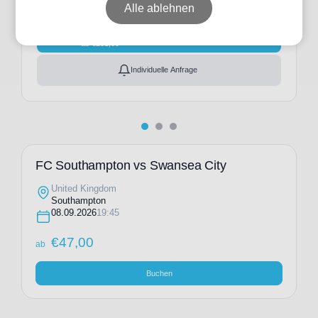
Ticket(s)
Alle ablehnen
ab
€
47,00
Ticket(s) + Hotel
+
ab
€
231,00
Individuelle Anfrage
FC Southampton vs Swansea City
United Kingdom
Southampton
08.09.2026
19:45
€
47,00
ab
Buchen