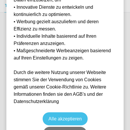
Tickets kaufen
Event-Info
FAQ
• Innovative Dienste zu entwickeln und
kontinuierlich zu optimieren.
• Werbung gezielt auszuliefern und deren
Verfügbare Kategorien (3)
Effizienz zu messen.
• Individuelle Inhalte basierend auf Ihren
Präferenzen anzuzeigen.
More info
• Maßgeschneiderte Werbeanzeigen basierend
auf Ihren Einstellungen zu zeigen.
Durch die weitere Nutzung unserer Webseite
stimmen Sie der Verwendung von Cookies
gemäß unserer Cookie-Richtlinie zu. Weitere
Informationen finden sie den AGB's und der
Datenschutzerklärung
Chapel Stand - Home Section
Fußball
EFL Championship
8 Sep, 2026
19:45
9 verfügbar
Alle akzeptieren
Southampton
Vereinigtes Königreich
St. Mary's Stadium