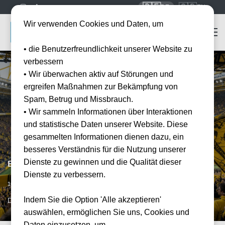
🇩🇪
🇬🇧
DE
EN
Wir verwenden Cookies und Daten, um
• die Benutzerfreundlichkeit unserer Website zu
verbessern
• Wir überwachen aktiv auf Störungen und
ergreifen Maßnahmen zur Bekämpfung von
Spam, Betrug und Missbrauch.
• Wir sammeln Informationen über Interaktionen
und statistische Daten unserer Website. Diese
gesammelten Informationen dienen dazu, ein
besseres Verständnis für die Nutzung unserer
Dienste zu gewinnen und die Qualität dieser
Borussia Dortmund vs SV Werder Bremen
Dienste zu verbessern.
Vorraussichtliches Datum
10.10.2026
15:00
Indem Sie die Option 'Alle akzeptieren'
DTM, DE
auswählen, ermöglichen Sie uns, Cookies und
Daten einzusetzen, um