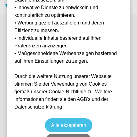
Tickets kaufen
Event-Info
FAQ
• Innovative Dienste zu entwickeln und
kontinuierlich zu optimieren.
• Werbung gezielt auszuliefern und deren
Verfügbare Kategorien (7)
Effizienz zu messen.
• Individuelle Inhalte basierend auf Ihren
Präferenzen anzuzeigen.
More info
• Maßgeschneiderte Werbeanzeigen basierend
auf Ihren Einstellungen zu zeigen.
Durch die weitere Nutzung unserer Webseite
stimmen Sie der Verwendung von Cookies
gemäß unserer Cookie-Richtlinie zu. Weitere
Informationen finden sie den AGB's und der
Datenschutzerklärung
Sitzplatz Kurve
Fußball
1. Bundesliga
10 Oct, 2026
15:00
8 verfügbar
Alle akzeptieren
Dortmund
Deutschland
Signal Iduna Park
Ticket(s) + Hotel
+