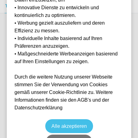
Tickets kaufen
Event-Info
FAQ
• Innovative Dienste zu entwickeln und
kontinuierlich zu optimieren.
• Werbung gezielt auszuliefern und deren
Verfügbare Kategorien (2)
Effizienz zu messen.
• Individuelle Inhalte basierend auf Ihren
Präferenzen anzuzeigen.
More info
• Maßgeschneiderte Werbeanzeigen basierend
auf Ihren Einstellungen zu zeigen.
Durch die weitere Nutzung unserer Webseite
stimmen Sie der Verwendung von Cookies
gemäß unserer Cookie-Richtlinie zu. Weitere
Informationen finden sie den AGB's und der
Datenschutzerklärung
Longside Upper
Fußball
La Liga
11 Oct, 2026
15:00
10 verfügbar
Alle akzeptieren
Seville
ESP
Estadio Benito Villamarín
Ticket(s)