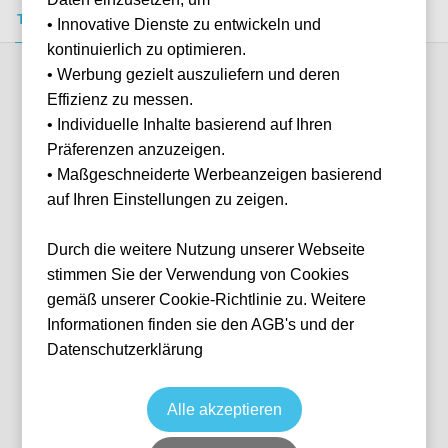
Tickets kaufen
Event-Info
FAQ
• Innovative Dienste zu entwickeln und
kontinuierlich zu optimieren.
• Werbung gezielt auszuliefern und deren
Verfügbare Kategorien (8)
Effizienz zu messen.
• Individuelle Inhalte basierend auf Ihren
Präferenzen anzuzeigen.
More info
• Maßgeschneiderte Werbeanzeigen basierend
auf Ihren Einstellungen zu zeigen.
Durch die weitere Nutzung unserer Webseite
stimmen Sie der Verwendung von Cookies
gemäß unserer Cookie-Richtlinie zu. Weitere
Informationen finden sie den AGB's und der
Datenschutzerklärung
93:20 Lounge Premium
Fußball
Premier League
23 Aug, 2026
14:00
10 verfügbar
Alle akzeptieren
Manchester
Vereinigtes Königreich
Etihad Stadium
Ticket(s)