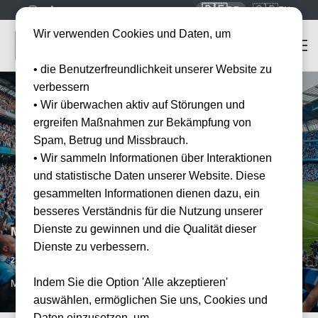
🇩🇪
🇬🇧
DE
EN
Wir verwenden Cookies und Daten, um
• die Benutzerfreundlichkeit unserer Website zu
verbessern
• Wir überwachen aktiv auf Störungen und
ergreifen Maßnahmen zur Bekämpfung von
Spam, Betrug und Missbrauch.
• Wir sammeln Informationen über Interaktionen
und statistische Daten unserer Website. Diese
gesammelten Informationen dienen dazu, ein
besseres Verständnis für die Nutzung unserer
Dienste zu gewinnen und die Qualität dieser
Manchester City vs AFC Bournemouth
Dienste zu verbessern.
Datum bestätigt
23.08.2026
14:00
Indem Sie die Option 'Alle akzeptieren'
MAN, GB
auswählen, ermöglichen Sie uns, Cookies und
Daten einzusetzen, um