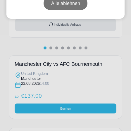
ab
€
137,00
Alle ablehnen
Ticket(s) + Hotel
+
ab
€
184,00
Individuelle Anfrage
Manchester City vs AFC Bournemouth
United Kingdom
Manchester
23.08.2026
14:00
€
137,00
ab
Buchen