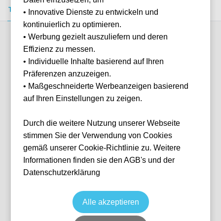
Tickets kaufen
Event-Info
FAQ
• Innovative Dienste zu entwickeln und
kontinuierlich zu optimieren.
• Werbung gezielt auszuliefern und deren
Verfügbare Kategorien (2)
Effizienz zu messen.
• Individuelle Inhalte basierend auf Ihren
Präferenzen anzuzeigen.
More info
• Maßgeschneiderte Werbeanzeigen basierend
auf Ihren Einstellungen zu zeigen.
Durch die weitere Nutzung unserer Webseite
stimmen Sie der Verwendung von Cookies
gemäß unserer Cookie-Richtlinie zu. Weitere
Informationen finden sie den AGB's und der
Datenschutzerklärung
Longside Upper Block B4/B28
Fußball
Primeira Liga Portugal
23 Aug, 2026
15:00
Keine Tickets verfügbar
Alle akzeptieren
Lisbon
Portugal
Estádio José Alvalade XXI
Individuelle Anfrage