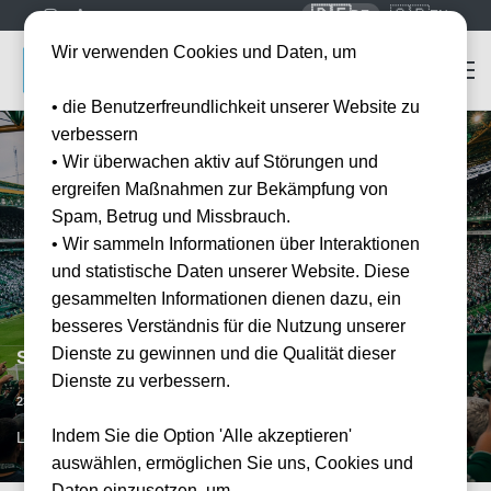
🇩🇪
🇬🇧
DE
EN
Wir verwenden Cookies und Daten, um
• die Benutzerfreundlichkeit unserer Website zu
verbessern
• Wir überwachen aktiv auf Störungen und
ergreifen Maßnahmen zur Bekämpfung von
Spam, Betrug und Missbrauch.
• Wir sammeln Informationen über Interaktionen
und statistische Daten unserer Website. Diese
gesammelten Informationen dienen dazu, ein
besseres Verständnis für die Nutzung unserer
Dienste zu gewinnen und die Qualität dieser
Sporting Lissabon vs FC Alverca
Dienste zu verbessern.
Vorraussichtliches Datum
23.08.2026
15:00
Indem Sie die Option 'Alle akzeptieren'
LIS, PT
auswählen, ermöglichen Sie uns, Cookies und
Daten einzusetzen, um