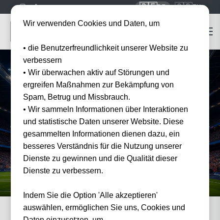
🇩🇪
🇬🇧
DE
EN
Wir verwenden Cookies und Daten, um
• die Benutzerfreundlichkeit unserer Website zu
verbessern
• Wir überwachen aktiv auf Störungen und
ergreifen Maßnahmen zur Bekämpfung von
Spam, Betrug und Missbrauch.
Startseite
Fußballtickets
Pokalwettbewerbe
• Wir sammeln Informationen über Interaktionen
Pokalwettbewerbe
Tickets 2026/27
und statistische Daten unserer Website. Diese
Offizielle Tickets für DFB-Pokal, FA Cup, Coppa Italia und Copa del Rey. Erleben Sie
gesammelten Informationen dienen dazu, ein
die größten Pokalfinals live.
besseres Verständnis für die Nutzung unserer
Dienste zu gewinnen und die Qualität dieser
Dienste zu verbessern.
Indem Sie die Option 'Alle akzeptieren'
auswählen, ermöglichen Sie uns, Cookies und
Daten einzusetzen, um