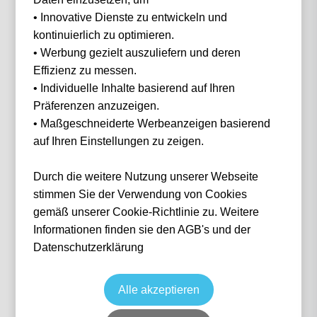
• Innovative Dienste zu entwickeln und
Filter
0 Events gefunden
kontinuierlich zu optimieren.
• Werbung gezielt auszuliefern und deren
Nichts gefunden...
Effizienz zu messen.
• Individuelle Inhalte basierend auf Ihren
Präferenzen anzuzeigen.
• Maßgeschneiderte Werbeanzeigen basierend
auf Ihren Einstellungen zu zeigen.
IN 3 SCHRITTEN
Wie funktioniert
es?
Durch die weitere Nutzung unserer Webseite
stimmen Sie der Verwendung von Cookies
gemäß unserer Cookie-Richtlinie zu. Weitere
Informationen finden sie den AGB's und der
1
Datenschutzerklärung
Suche nach deinem Event
Alle akzeptieren
Wähle das Event deiner Träume aus — von Fußball über Formel 1 bis Konzerte.