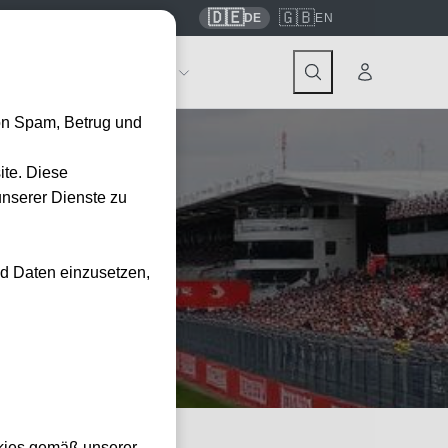
🇩🇪
🇬🇧
7559
contact@tickwell-travel.de
DE
EN
Events
Über Tickwell
on Spam, Betrug und
ite. Diese
unserer Dienste zu
028
nd Daten einzusetzen,
l.
kies gemäß unserer