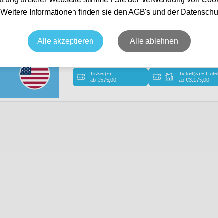
unden
. Weitere Informationen finden sie den AGB's und der Datenschu
Grand Prix USA 2026 - Fri/Sat/Sun Packa
Alle akzeptieren
Alle ablehnen
Formel 1 2026
USA GP 2026
23 Oct, 2026
15:00
San Antonio
USA
Austin Circuit, San Antonio
Ticket(s)
Ticket(s) + Hote
+
ab
€
575,00
ab
€
3.175,00