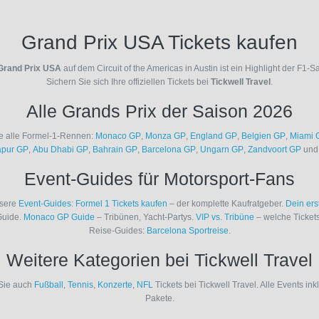
Grand Prix USA Tickets kaufen
Grand Prix USA
auf dem Circuit of the Americas in Austin ist ein Highlight der F1-S
Sichern Sie sich Ihre offiziellen Tickets bei
Tickwell Travel
.
Alle Grands Prix der Saison 2026
e alle Formel-1-Rennen:
Monaco GP
,
Monza GP
,
England GP
,
Belgien GP
,
Miami 
apur GP
,
Abu Dhabi GP
,
Bahrain GP
,
Barcelona GP
,
Ungarn GP
,
Zandvoort GP
un
Event-Guides für Motorsport-Fans
nsere
Event-Guides
:
Formel 1 Tickets kaufen
– der komplette Kaufratgeber.
Dein ers
Guide.
Monaco GP Guide
– Tribünen, Yacht-Partys.
VIP vs. Tribüne
– welche Ticket
Reise-Guides:
Barcelona Sportreise
.
Weitere Kategorien bei Tickwell Travel
Sie auch
Fußball
,
Tennis
,
Konzerte
,
NFL
Tickets bei Tickwell Travel. Alle Events ink
Pakete.