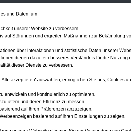
+49 1514 135
es und Daten, um
Formel 1
Tennis
Konzerte
NFL
Mehr 
lichkeit unserer Website zu verbessern
tiv auf Störungen und ergreifen Maßnahmen zur Bekämpfung v
ationen über Interaktionen und statistische Daten unserer Webs
ionen dienen dazu, ein besseres Verständnis für die Nutzung 
Startseite
Formel 1 Tickets
Grand Prix USA
lität dieser Dienste zu verbessern.
and Prix USA
Tickets 2027/2
 'Alle akzeptieren' auswählen, ermöglichen Sie uns, Cookies u
rleben Sie den Grand Prix USA in Austin live — offizielle Tickets und Hotel-Pakete bei Tickwel
zu entwickeln und kontinuierlich zu optimieren.
szuliefern und deren Effizienz zu messen.
e basierend auf Ihren Präferenzen anzuzeigen.
erbeanzeigen basierend auf Ihren Einstellungen zu zeigen.
utzung unserer Webseite stimmen Sie der Verwendung von Coo