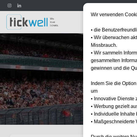
Wir verwenden Cooki
Fußball
• die Benutzerfreund
• Wir überwachen ak
Missbrauch.
• Wir sammeln Inform
gesammelten Informat
gewinnen und die Qua
Gr
Indem Sie die Option
E
um
• Innovative Dienste 
• Werbung gezielt au
• Individuelle Inhalt
• Maßgeschneiderte W
Durch die weitere N