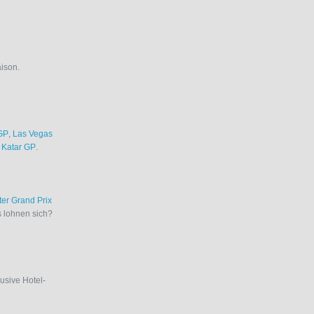
aison.
GP
,
Las Vegas
d
Katar GP
.
ter Grand Prix
s lohnen sich?
lusive Hotel-