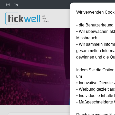
Wir verwenden Cooki
Fußball
• die Benutzerfreund
• Wir überwachen ak
Missbrauch.
• Wir sammeln Inform
gesammelten Informat
gewinnen und die Qua
Indem Sie die Option
um
• Innovative Dienste 
• Werbung gezielt au
• Individuelle Inhalt
• Maßgeschneiderte W
Durch die weitere N