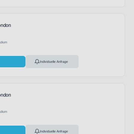
ondon
adium
l
Individuelle Anfrage
ondon
adium
l
Individuelle Anfrage