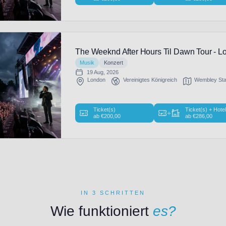
The Weeknd After Hours Til Dawn Tour - L
Musik
Konzert
19 Aug, 2026
London
Vereinigtes Königreich
Wembley St
Ticket(s)
Ticket(s) + Hote
+
ab
€
200,00
ab
€
286,00
IN 3 SCHRITTEN
Wie funktioniert
es?