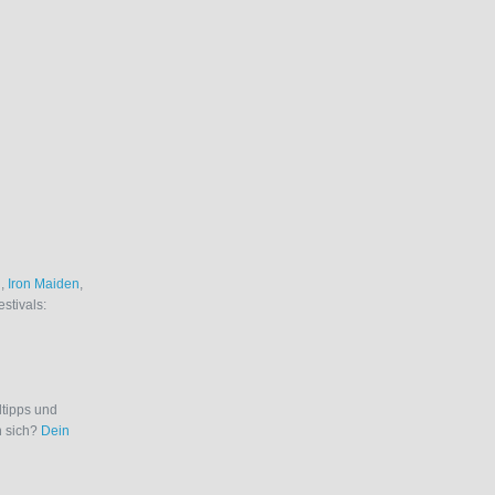
i
,
Iron Maiden
,
estivals:
ltipps und
n sich?
Dein