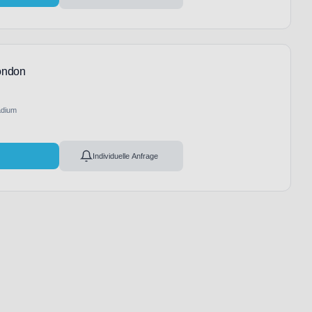
ondon
adium
l
Individuelle Anfrage