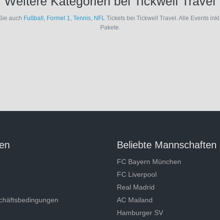
Weitere Kategorien bei Tickwell Travel
Sie auch
Fußball
,
Formel 1
,
Tennis
,
NFL
Tickets bei Tickwell Travel. Alle Events ink
Pakete.
en
Beliebte Mannschaften
FC Bayern München
FC Liverpool
Real Madrid
chäftsbedingungen
AC Mailand
Hamburger SV