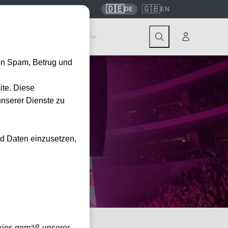
🇩🇪
🇬🇧
7559
contact@tickwell-travel.de
DE
EN
Events
Über Tickwell
on Spam, Betrug und
ite. Diese
unserer Dienste zu
nd Daten einzusetzen,
kies gemäß unserer