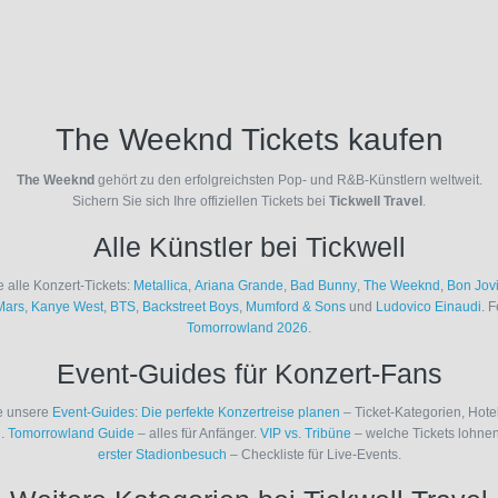
The Weeknd Tickets kaufen
The Weeknd
gehört zu den erfolgreichsten Pop- und R&B-Künstlern weltweit.
Sichern Sie sich Ihre offiziellen Tickets bei
Tickwell Travel
.
Alle Künstler bei Tickwell
 alle Konzert-Tickets:
Metallica
,
Ariana Grande
,
Bad Bunny
,
The Weeknd
,
Bon Jov
Mars
,
Kanye West
,
BTS
,
Backstreet Boys
,
Mumford & Sons
und
Ludovico Einaudi
. F
Tomorrowland 2026
.
Event-Guides für Konzert-Fans
e unsere
Event-Guides
:
Die perfekte Konzertreise planen
– Ticket-Kategorien, Hote
n.
Tomorrowland Guide
– alles für Anfänger.
VIP vs. Tribüne
– welche Tickets lohne
erster Stadionbesuch
– Checkliste für Live-Events.