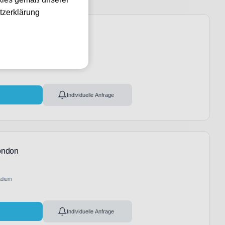
tzerklärung
ondon
adium
l
Individuelle Anfrage
ondon
adium
l
Individuelle Anfrage