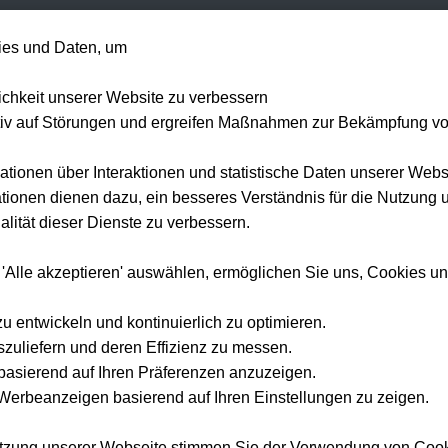
+49 1514 135
es und Daten, um
Formel 1
Tennis
Konzerte
NFL
Mehr 
lichkeit unserer Website zu verbessern
tiv auf Störungen und ergreifen Maßnahmen zur Bekämpfung v
ationen über Interaktionen und statistische Daten unserer Webs
ionen dienen dazu, ein besseres Verständnis für die Nutzung 
Startseite
Konzert Tickets
The Weeknd
lität dieser Dienste zu verbessern.
The Weeknd
Tickets 2026
 'Alle akzeptieren' auswählen, ermöglichen Sie uns, Cookies u
Erleben Sie The Weeknd live — offizielle Tickets und Hotel-Pakete bei Tickwell.
zu entwickeln und kontinuierlich zu optimieren.
szuliefern und deren Effizienz zu messen.
e basierend auf Ihren Präferenzen anzuzeigen.
erbeanzeigen basierend auf Ihren Einstellungen zu zeigen.
utzung unserer Webseite stimmen Sie der Verwendung von Coo