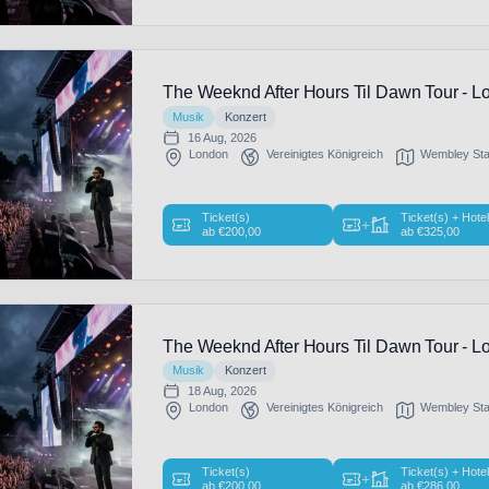
The Weeknd After Hours Til Dawn Tour - L
Musik
Konzert
16 Aug, 2026
London
Vereinigtes Königreich
Wembley St
Ticket(s)
Ticket(s) + Hote
+
ab
€
200,00
ab
€
325,00
The Weeknd After Hours Til Dawn Tour - L
Musik
Konzert
18 Aug, 2026
London
Vereinigtes Königreich
Wembley St
Ticket(s)
Ticket(s) + Hote
+
ab
€
200,00
ab
€
286,00