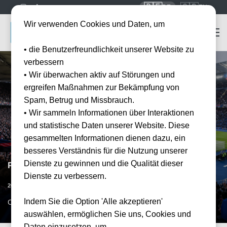
🇩🇪
🇬🇧
DE
EN
Wir verwenden Cookies und Daten, um
• die Benutzerfreundlichkeit unserer Website zu
verbessern
• Wir überwachen aktiv auf Störungen und
ergreifen Maßnahmen zur Bekämpfung von
Spam, Betrug und Missbrauch.
• Wir sammeln Informationen über Interaktionen
und statistische Daten unserer Website. Diese
gesammelten Informationen dienen dazu, ein
besseres Verständnis für die Nutzung unserer
Dienste zu gewinnen und die Qualität dieser
Paris Saint-Germain vs Stade Brest
Dienste zu verbessern.
Datum bestätigt
20.02.2027
15:00
Indem Sie die Option 'Alle akzeptieren'
CDG, FR
auswählen, ermöglichen Sie uns, Cookies und
Daten einzusetzen, um