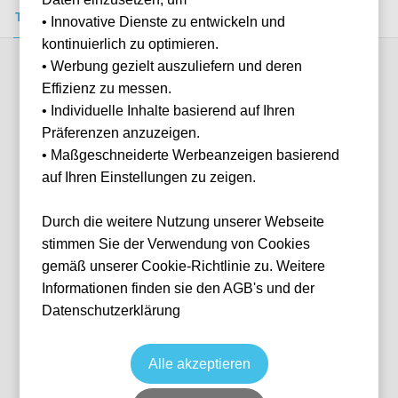
Tickets kaufen
Event-Info
FAQ
• Innovative Dienste zu entwickeln und
kontinuierlich zu optimieren.
• Werbung gezielt auszuliefern und deren
Verfügbare Kategorien (3)
Effizienz zu messen.
• Individuelle Inhalte basierend auf Ihren
Präferenzen anzuzeigen.
More info
• Maßgeschneiderte Werbeanzeigen basierend
auf Ihren Einstellungen zu zeigen.
Durch die weitere Nutzung unserer Webseite
stimmen Sie der Verwendung von Cookies
gemäß unserer Cookie-Richtlinie zu. Weitere
Informationen finden sie den AGB's und der
Datenschutzerklärung
Longside Middle/Lower - Up to 2
together
Fußball
Ligue 1
Alle akzeptieren
20 Feb, 2027
15:00
10 verfügbar
Paris
Frankreich
Parc des Princes