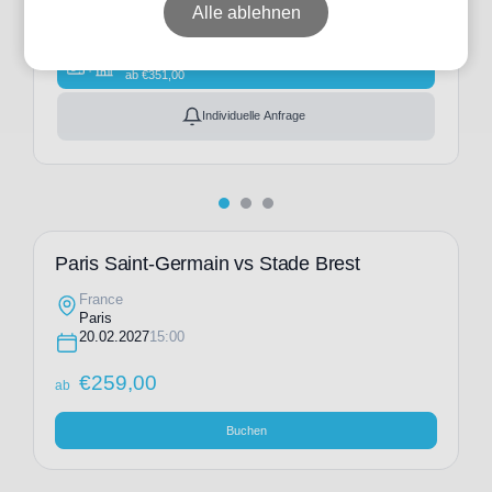
Alle ablehnen
Ticket(s)
ab
€
259,00
Ticket(s) + Hotel
+
ab
€
351,00
Individuelle Anfrage
Paris Saint-Germain vs Stade Brest
France
Paris
20.02.2027
15:00
€
259,00
ab
Buchen