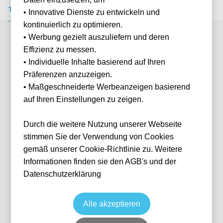
Tickets kaufen
Event-Info
FAQ
• Innovative Dienste zu entwickeln und
kontinuierlich zu optimieren.
• Werbung gezielt auszuliefern und deren
Verfügbare Kategorien (2)
Effizienz zu messen.
• Individuelle Inhalte basierend auf Ihren
Präferenzen anzuzeigen.
More info
• Maßgeschneiderte Werbeanzeigen basierend
auf Ihren Einstellungen zu zeigen.
Durch die weitere Nutzung unserer Webseite
stimmen Sie der Verwendung von Cookies
gemäß unserer Cookie-Richtlinie zu. Weitere
Informationen finden sie den AGB's und der
Datenschutzerklärung
Tribuna Tevere
Fußball
Serie A
21 Mar, 2027
15:00
10 verfügbar
Alle akzeptieren
Rome
Italien
Olympiastadion Rom
Ticket(s)