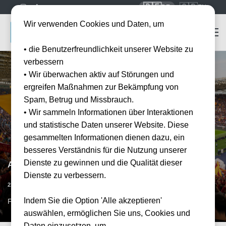
🇩🇪
🇬🇧
DE
EN
Wir verwenden Cookies und Daten, um
• die Benutzerfreundlichkeit unserer Website zu
verbessern
• Wir überwachen aktiv auf Störungen und
ergreifen Maßnahmen zur Bekämpfung von
Spam, Betrug und Missbrauch.
• Wir sammeln Informationen über Interaktionen
und statistische Daten unserer Website. Diese
gesammelten Informationen dienen dazu, ein
besseres Verständnis für die Nutzung unserer
Dienste zu gewinnen und die Qualität dieser
AS Rom vs Parma US Lecce
Dienste zu verbessern.
Datum bestätigt
21.03.2027
15:00
Indem Sie die Option 'Alle akzeptieren'
FCO, IT
auswählen, ermöglichen Sie uns, Cookies und
Daten einzusetzen, um