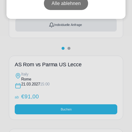
ab
€
91,00
Alle ablehnen
Ticket(s) + Hotel
+
ab
€
168,00
Individuelle Anfrage
AS Rom vs Parma US Lecce
Italy
Rome
21.03.2027
15:00
€
91,00
ab
Buchen