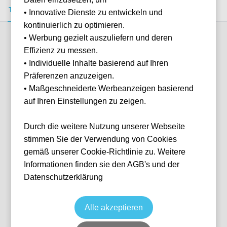
Tickets kaufen
Event-Info
FAQ
• Innovative Dienste zu entwickeln und
kontinuierlich zu optimieren.
• Werbung gezielt auszuliefern und deren
Verfügbare Kategorien (8)
Effizienz zu messen.
• Individuelle Inhalte basierend auf Ihren
Präferenzen anzuzeigen.
More info
• Maßgeschneiderte Werbeanzeigen basierend
auf Ihren Einstellungen zu zeigen.
Durch die weitere Nutzung unserer Webseite
stimmen Sie der Verwendung von Cookies
gemäß unserer Cookie-Richtlinie zu. Weitere
Informationen finden sie den AGB's und der
Datenschutzerklärung
93:20 Lounge
Fußball
Premier League
1 May, 2027
15:00
10 verfügbar
Alle akzeptieren
Manchester
Vereinigtes Königreich
Etihad Stadium
Ticket(s)