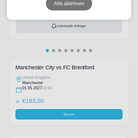
ab
€
183,00
Alle ablehnen
Ticket(s) + Hotel
+
ab
€
344,00
Individuelle Anfrage
Manchester City vs FC Brentford
United Kingdom
Manchester
01.05.2027
15:00
€
183,00
ab
Buchen