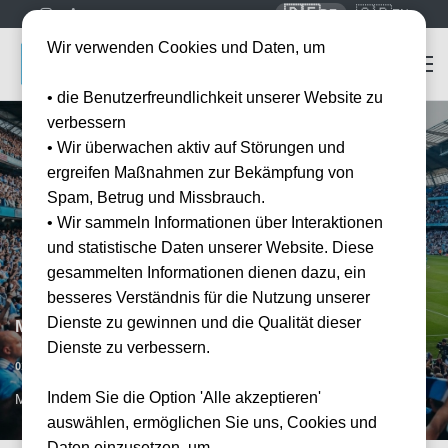
🇩🇪
🇬🇧
DE
EN
Wir verwenden Cookies und Daten, um
• die Benutzerfreundlichkeit unserer Website zu
verbessern
• Wir überwachen aktiv auf Störungen und
ergreifen Maßnahmen zur Bekämpfung von
Spam, Betrug und Missbrauch.
• Wir sammeln Informationen über Interaktionen
und statistische Daten unserer Website. Diese
gesammelten Informationen dienen dazu, ein
besseres Verständnis für die Nutzung unserer
Dienste zu gewinnen und die Qualität dieser
Manchester City vs FC Brentford
Dienste zu verbessern.
Datum bestätigt
01.05.2027
15:00
Indem Sie die Option 'Alle akzeptieren'
MAN, GB
auswählen, ermöglichen Sie uns, Cookies und
Daten einzusetzen, um