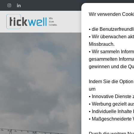
Wir verwenden Cooki
Fußball
• die Benutzerfreund
• Wir überwachen ak
Missbrauch.
• Wir sammeln Inform
gesammelten Informat
gewinnen und die Qua
Indem Sie die Option
um
• Innovative Dienste 
• Werbung gezielt au
• Individuelle Inhalt
• Maßgeschneiderte W
Durch die weitere N