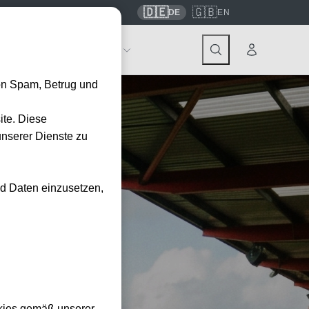
🇩🇪
🇬🇧
7559
contact@tickwell-travel.de
DE
EN
Events
Über Tickwell
on Spam, Betrug und
ite. Diese
unserer Dienste zu
nd Daten einzusetzen,
kies gemäß unserer