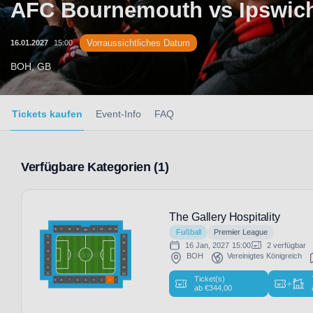
AFC Bournemouth vs Ipswic
Vorraussichtliches Datum
16.01.2027
15:00
BOH, GB
Tickets kaufen
Event-Info
FAQ
Verfügbare Kategorien (1)
The Gallery Hospitality
Fußball
Premier League
16 Jan, 2027
15:00
2 verfügbar
BOH
Vereinigtes Königreich
Ticket(s)
+
ab
€
344,00