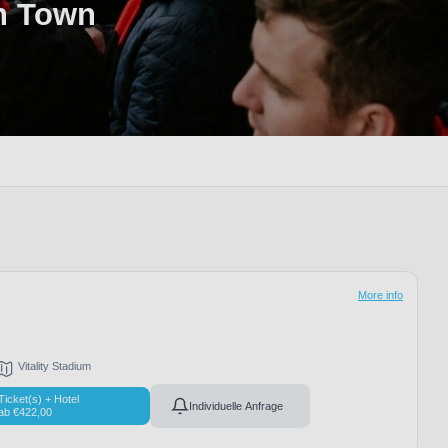
h Town
More info
Vitality Stadium
Ticket(s) + Hotel
Individuelle Anfrage
ab
€
422,00