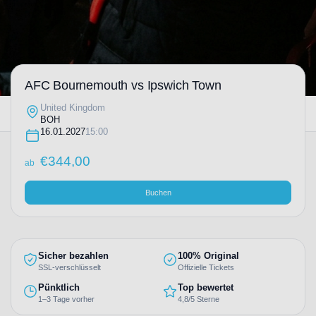
AFC Bournemouth vs Ipswich Town
United Kingdom
BOH
16.01.2027
15:00
€
344,00
ab
Buchen
Sicher bezahlen
100% Original
SSL-verschlüsselt
Offizielle Tickets
Pünktlich
Top bewertet
1–3 Tage vorher
4,8/5 Sterne