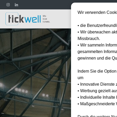
Wir verwenden Cooki
Fußball
• die Benutzerfreund
• Wir überwachen ak
Missbrauch.
• Wir sammeln Inform
gesammelten Informat
gewinnen und die Qua
Indem Sie die Option
um
• Innovative Dienste 
• Werbung gezielt au
• Individuelle Inhalt
• Maßgeschneiderte W
Durch die weitere N