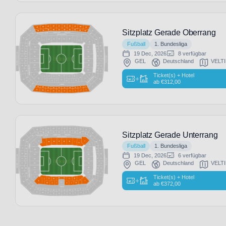
Sitzplatz Gerade Oberrang
Fußball
1. Bundesliga
19 Dec, 2026
8 verfügbar
GEL
Deutschland
VELTI
Ticket(s) + Hotel
+
ab
€
312,00
Sitzplatz Gerade Unterrang
Fußball
1. Bundesliga
19 Dec, 2026
6 verfügbar
GEL
Deutschland
VELTI
Ticket(s) + Hotel
+
ab
€
372,00