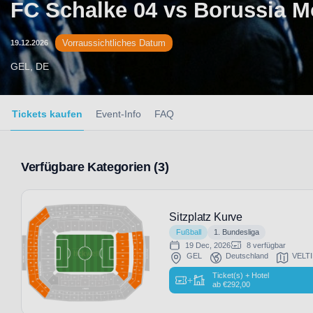
FC Schalke 04 vs Borussia 
Vorraussichtliches Datum
19.12.2026
GEL, DE
Tickets kaufen
Event-Info
FAQ
Verfügbare Kategorien (3)
Sitzplatz Kurve
Fußball
1. Bundesliga
19 Dec, 2026
8 verfügbar
GEL
Deutschland
VELTI
Ticket(s) + Hotel
+
ab
€
292,00