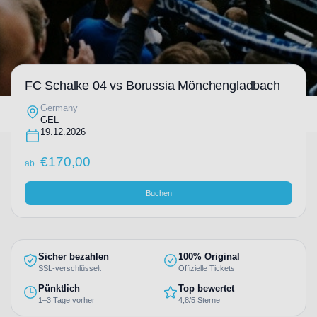
FC Schalke 04 vs Borussia Mönchengladbach
Germany
GEL
19.12.2026
€
170,00
ab
Buchen
Sicher bezahlen
100% Original
SSL-verschlüsselt
Offizielle Tickets
Pünktlich
Top bewertet
1–3 Tage vorher
4,8/5 Sterne