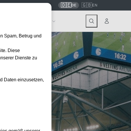
🇩🇪
🇬🇧
7559
contact@tickwell-travel.de
DE
EN
Events
Über Tickwell
on Spam, Betrug und
ite. Diese
unserer Dienste zu
nd Daten einzusetzen,
kies gemäß unserer