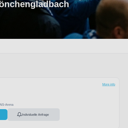
Mönchengladbach
More info
NS-Arena
Individuelle Anfrage