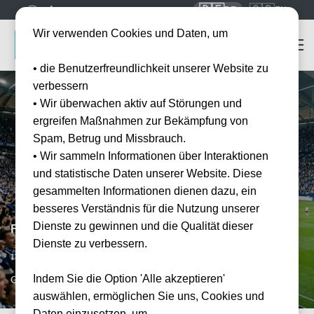
🇩🇪
🇬🇧
DE
EN
Wir verwenden Cookies und Daten, um
• die Benutzerfreundlichkeit unserer Website zu
verbessern
• Wir überwachen aktiv auf Störungen und
ergreifen Maßnahmen zur Bekämpfung von
Spam, Betrug und Missbrauch.
• Wir sammeln Informationen über Interaktionen
und statistische Daten unserer Website. Diese
gesammelten Informationen dienen dazu, ein
besseres Verständnis für die Nutzung unserer
Dienste zu gewinnen und die Qualität dieser
FC Schalke 04 vs TSG Hoffenheim
Dienste zu verbessern.
Vorraussichtliches Datum
13.03.2027
Indem Sie die Option 'Alle akzeptieren'
GEL, DE
auswählen, ermöglichen Sie uns, Cookies und
Daten einzusetzen, um