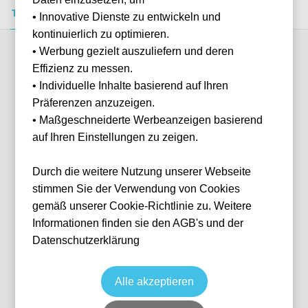
Tickets kaufen
Event-Info
FAQ
• Innovative Dienste zu entwickeln und
kontinuierlich zu optimieren.
• Werbung gezielt auszuliefern und deren
Verfügbare Kategorien (3)
Effizienz zu messen.
• Individuelle Inhalte basierend auf Ihren
Präferenzen anzuzeigen.
More info
• Maßgeschneiderte Werbeanzeigen basierend
auf Ihren Einstellungen zu zeigen.
Durch die weitere Nutzung unserer Webseite
stimmen Sie der Verwendung von Cookies
gemäß unserer Cookie-Richtlinie zu. Weitere
Informationen finden sie den AGB's und der
Datenschutzerklärung
Sitzplatz Kurve
Fußball
1. Bundesliga
13 Mar, 2027
6 verfügbar
Alle akzeptieren
GEL
Deutschland
VELTINS-Arena
Ticket(s) + Hotel
+