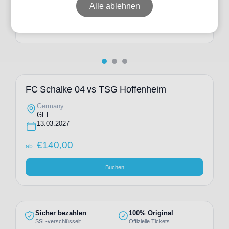
ab
€
262,00
Alle ablehnen
Individuelle Anfrage
FC Schalke 04 vs TSG Hoffenheim
Germany
GEL
13.03.2027
€
140,00
ab
Buchen
Sicher bezahlen
100% Original
SSL-verschlüsselt
Offizielle Tickets