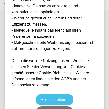
Tickets kaufen
Event-Info
FAQ
• Innovative Dienste zu entwickeln und
kontinuierlich zu optimieren.
• Werbung gezielt auszuliefern und deren
Verfügbare Kategorien (3)
Effizienz zu messen.
• Individuelle Inhalte basierend auf Ihren
Präferenzen anzuzeigen.
More info
• Maßgeschneiderte Werbeanzeigen basierend
auf Ihren Einstellungen zu zeigen.
Durch die weitere Nutzung unserer Webseite
stimmen Sie der Verwendung von Cookies
gemäß unserer Cookie-Richtlinie zu. Weitere
Informationen finden sie den AGB's und der
Datenschutzerklärung
Sitzplatz Oberrang
Musik
Konzert
7 Oct, 2026
10 verfügbar
Alle akzeptieren
Paris
Frankreich
Paris La Defense Arena
Individuelle Anfrage