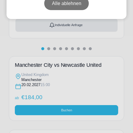
ab
€
184,00
Alle ablehnen
Ticket(s) + Hotel
+
ab
€
324,00
Individuelle Anfrage
Manchester City vs Newcastle United
United Kingdom
Manchester
20.02.2027
15:00
€
184,00
ab
Buchen