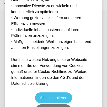
Tickets kaufen
Event-Info
FAQ
• Innovative Dienste zu entwickeln und
kontinuierlich zu optimieren.
• Werbung gezielt auszuliefern und deren
Verfügbare Kategorien (9)
Effizienz zu messen.
• Individuelle Inhalte basierend auf Ihren
Präferenzen anzuzeigen.
More info
• Maßgeschneiderte Werbeanzeigen basierend
auf Ihren Einstellungen zu zeigen.
Durch die weitere Nutzung unserer Webseite
stimmen Sie der Verwendung von Cookies
gemäß unserer Cookie-Richtlinie zu. Weitere
Informationen finden sie den AGB's und der
Datenschutzerklärung
93:20 Lounge
Fußball
Premier League
20 Feb, 2027
15:00
10 verfügbar
Alle akzeptieren
Manchester
Vereinigtes Königreich
Etihad Stadium
Ticket(s)