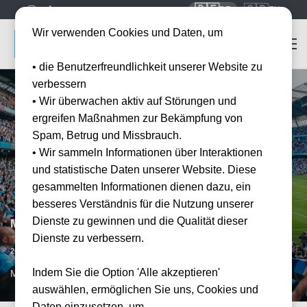
🇩🇪
🇬🇧
DE
EN
Wir verwenden Cookies und Daten, um
• die Benutzerfreundlichkeit unserer Website zu
verbessern
• Wir überwachen aktiv auf Störungen und
ergreifen Maßnahmen zur Bekämpfung von
Spam, Betrug und Missbrauch.
• Wir sammeln Informationen über Interaktionen
und statistische Daten unserer Website. Diese
gesammelten Informationen dienen dazu, ein
besseres Verständnis für die Nutzung unserer
Dienste zu gewinnen und die Qualität dieser
Manchester City vs Newcastle United
Dienste zu verbessern.
Datum bestätigt
20.02.2027
15:00
Indem Sie die Option 'Alle akzeptieren'
MAN, GB
auswählen, ermöglichen Sie uns, Cookies und
Daten einzusetzen, um