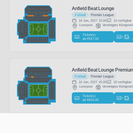
Anfield Beat Lounge
Fußball
Premier League
16 Jan, 2027
15:00
10 verfügbar
Liverpool
Vereinigtes Königreic
Ticket(s)
+
ab
€
547,00
Anfield Beat Lounge Premiu
Fußball
Premier League
16 Jan, 2027
15:00
10 verfügbar
Liverpool
Vereinigtes Königreic
Ticket(s)
+
ab
€
604,00
Founders Lounge