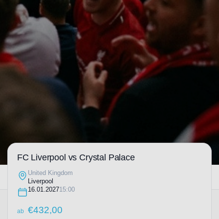
FC Liverpool vs Crystal Palace
United Kingdom
Liverpool
16.01.2027
15:00
€
432,00
ab