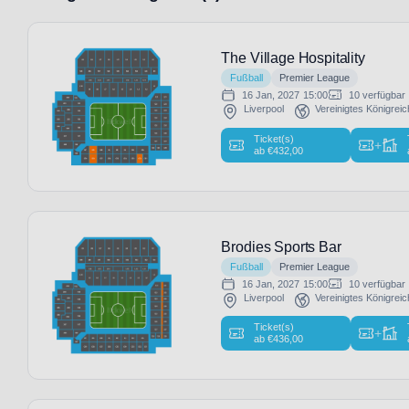
The Village Hospitality
Fußball
Premier League
16 Jan, 2027
15:00
10 verfügbar
Liverpool
Vereinigtes Königreic
Ticket(s)
+
ab
€
432,00
Brodies Sports Bar
Fußball
Premier League
16 Jan, 2027
15:00
10 verfügbar
Liverpool
Vereinigtes Königreic
Ticket(s)
+
ab
€
436,00