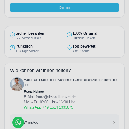
Buchen
Sicher bezahlen
100% Original
SSL-verschlüsselt
Offizielle Tickets
Pünktlich
Top bewertet
1–3 Tage vorher
4,8/5 Sterne
Wie können wir Ihnen helfen?
Haben Sie Fragen oder Wünsche? Dann melden Sie sich gerne bei
uns.
Franz Helmer
E-Mail
franz@tickwell-travel.de
Mo. - Fr. 10:00 Uhr - 16:00 Uhr
WhatsApp +49 1514 1333875
WhatsApp