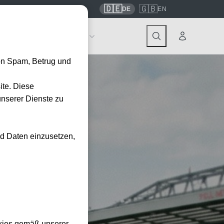
🇩🇪
🇬🇧
7559
contact@tickwell-travel.de
DE
EN
Events
Über Tickwell
on Spam, Betrug und
ite. Diese
unserer Dienste zu
nd Daten einzusetzen,
kies gemäß unserer