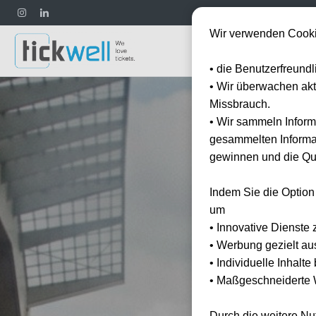
Wir verwenden Cooki
Fußball
• die Benutzerfreund
• Wir überwachen ak
Missbrauch.
• Wir sammeln Inform
gesammelten Informat
gewinnen und die Qua
Indem Sie die Option
um
• Innovative Dienste 
• Werbung gezielt au
• Individuelle Inhalt
• Maßgeschneiderte W
Durch die weitere N