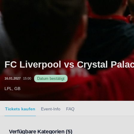
FC Liverpool vs Crystal Pala
Datum bestätigt
16.01.2027
15:00
LPL, GB
Tickets kaufen
Event-Info
FAQ
Verfügbare Kategorien (5)