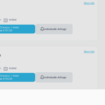
More info
h
Anfield
Ticket(s) + Hotel
Individuelle Anfrage
ab
€
707,00
More info
m
h
Anfield
Ticket(s) + Hotel
Individuelle Anfrage
ab
€
764,00
More info