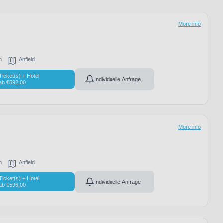
More info
h
Anfield
Ticket(s) + Hotel
Individuelle Anfrage
ab
€
592,00
More info
h
Anfield
Ticket(s) + Hotel
Individuelle Anfrage
ab
€
596,00