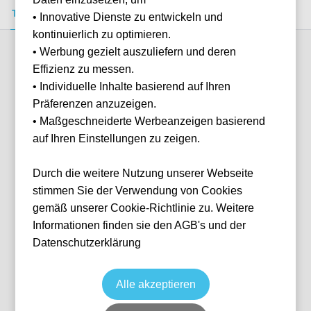
Tickets kaufen
Event-Info
FAQ
• Innovative Dienste zu entwickeln und
kontinuierlich zu optimieren.
• Werbung gezielt auszuliefern und deren
Verfügbare Kategorien (4)
Effizienz zu messen.
• Individuelle Inhalte basierend auf Ihren
Präferenzen anzuzeigen.
More info
• Maßgeschneiderte Werbeanzeigen basierend
auf Ihren Einstellungen zu zeigen.
Durch die weitere Nutzung unserer Webseite
stimmen Sie der Verwendung von Cookies
gemäß unserer Cookie-Richtlinie zu. Weitere
Informationen finden sie den AGB's und der
Datenschutzerklärung
Lower Tier Baseline
Tennis
Grand Slam: US Open
31 Aug, 2026
11:00
Keine Tickets verfügbar
Alle akzeptieren
New York
Vereinigte Staaten
Arthur Ashe Stadium
Individuelle Anfrage