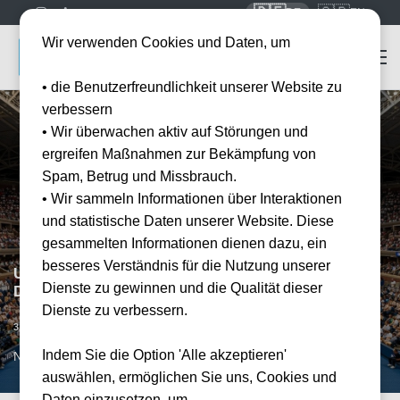
🇩🇪
🇬🇧
DE
EN
Wir verwenden Cookies und Daten, um
• die Benutzerfreundlichkeit unserer Website zu
verbessern
• Wir überwachen aktiv auf Störungen und
ergreifen Maßnahmen zur Bekämpfung von
Spam, Betrug und Missbrauch.
• Wir sammeln Informationen über Interaktionen
und statistische Daten unserer Website. Diese
gesammelten Informationen dienen dazu, ein
besseres Verständnis für die Nutzung unserer
US Open - Men’s / Women’s 1st Round - 31 August -
Dienste zu gewinnen und die Qualität dieser
Day Session
Dienste zu verbessern.
Datum bestätigt
31.08.2026
11:00
Indem Sie die Option 'Alle akzeptieren'
NYC, US
auswählen, ermöglichen Sie uns, Cookies und
Daten einzusetzen, um