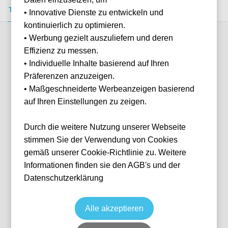
Tickets kaufen
Event-Info
FAQ
• Innovative Dienste zu entwickeln und
kontinuierlich zu optimieren.
• Werbung gezielt auszuliefern und deren
Verfügbare Kategorien (6)
Effizienz zu messen.
• Individuelle Inhalte basierend auf Ihren
Präferenzen anzuzeigen.
More info
• Maßgeschneiderte Werbeanzeigen basierend
auf Ihren Einstellungen zu zeigen.
Durch die weitere Nutzung unserer Webseite
stimmen Sie der Verwendung von Cookies
gemäß unserer Cookie-Richtlinie zu. Weitere
Informationen finden sie den AGB's und der
Datenschutzerklärung
No.11 Lounge - All inclusive
Fußball
EFL Championship
19 Dec, 2026
15:00
2 verfügbar
Alle akzeptieren
London
Vereinigtes Königreich
The Den
Ticket(s)