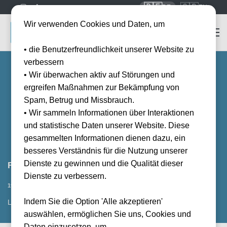
🇩🇪
🇬🇧
DE
EN
Wir verwenden Cookies und Daten, um
• die Benutzerfreundlichkeit unserer Website zu
verbessern
• Wir überwachen aktiv auf Störungen und
ergreifen Maßnahmen zur Bekämpfung von
Spam, Betrug und Missbrauch.
• Wir sammeln Informationen über Interaktionen
und statistische Daten unserer Website. Diese
gesammelten Informationen dienen dazu, ein
besseres Verständnis für die Nutzung unserer
Dienste zu gewinnen und die Qualität dieser
FC Millwall vs Charlton Athletic FC
Dienste zu verbessern.
Datum bestätigt
19.12.2026
15:00
Indem Sie die Option 'Alle akzeptieren'
LON, GB
auswählen, ermöglichen Sie uns, Cookies und
Daten einzusetzen, um