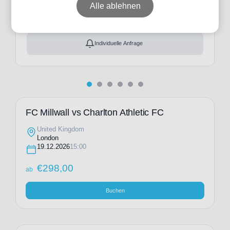
ab
€
298,00
Alle ablehnen
Ticket(s) + Hotel
+
ab
€
386,00
Individuelle Anfrage
FC Millwall vs Charlton Athletic FC
United Kingdom
London
19.12.2026
15:00
€
298,00
ab
Buchen