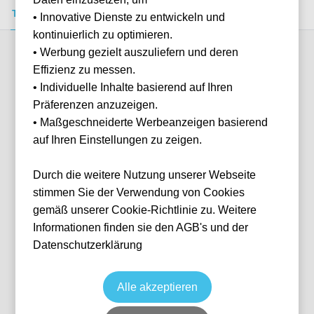
Tickets kaufen
Event-Info
FAQ
• Innovative Dienste zu entwickeln und
kontinuierlich zu optimieren.
• Werbung gezielt auszuliefern und deren
Verfügbare Kategorien (2)
Effizienz zu messen.
• Individuelle Inhalte basierend auf Ihren
Präferenzen anzuzeigen.
More info
• Maßgeschneiderte Werbeanzeigen basierend
auf Ihren Einstellungen zu zeigen.
Durch die weitere Nutzung unserer Webseite
stimmen Sie der Verwendung von Cookies
gemäß unserer Cookie-Richtlinie zu. Weitere
Informationen finden sie den AGB's und der
Datenschutzerklärung
Shortside
Fußball
La Liga
21 Mar, 2027
15:00
10 verfügbar
Alle akzeptieren
Barcelona
ESP
RCDE Stadium
Ticket(s)