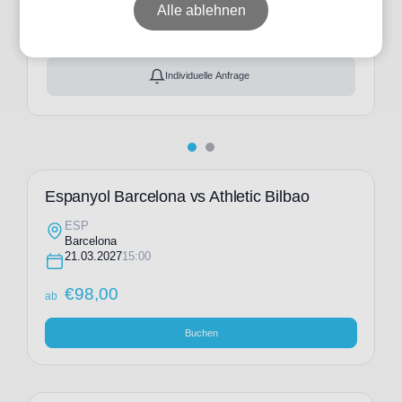
ab
€
98,00
Alle ablehnen
Ticket(s) + Hotel
+
ab
€
166,00
Individuelle Anfrage
Espanyol Barcelona vs Athletic Bilbao
ESP
Barcelona
21.03.2027
15:00
€
98,00
ab
Buchen