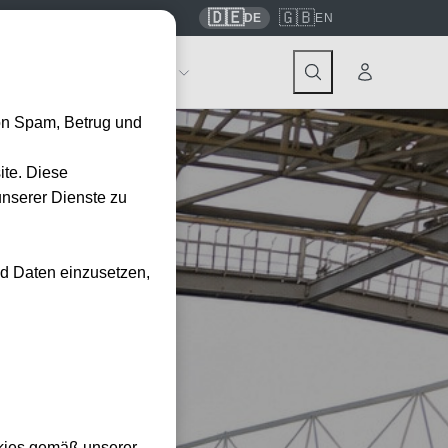
🇩🇪
🇬🇧
7559
contact@tickwell-travel.de
DE
EN
Events
Über Tickwell
on Spam, Betrug und
ite. Diese
unserer Dienste zu
nd Daten einzusetzen,
kies gemäß unserer