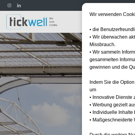
Wir verwenden Cooki
Fußball
• die Benutzerfreund
• Wir überwachen ak
Missbrauch.
• Wir sammeln Inform
gesammelten Informat
gewinnen und die Qua
Indem Sie die Option
um
• Innovative Dienste 
• Werbung gezielt au
• Individuelle Inhalt
• Maßgeschneiderte W
Durch die weitere N