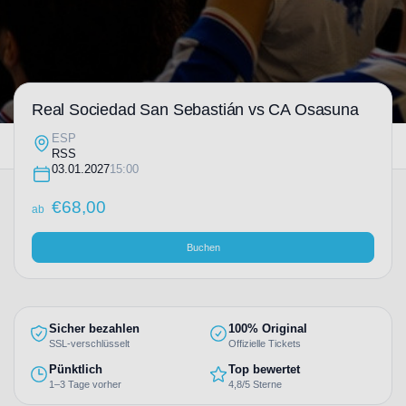
Real Sociedad San Sebastián vs CA Osasuna
ESP
RSS
03.01.2027
15:00
€
68,00
ab
Buchen
Sicher bezahlen
100% Original
SSL-verschlüsselt
Offizielle Tickets
Pünktlich
Top bewertet
1–3 Tage vorher
4,8/5 Sterne