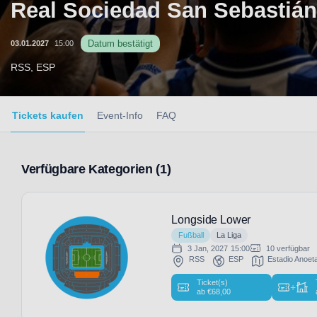
Real Sociedad San Sebastiá
Datum bestätigt
03.01.2027
15:00
RSS, ESP
Tickets kaufen
Event-Info
FAQ
Verfügbare Kategorien (1)
Longside Lower
Fußball
La Liga
3 Jan, 2027
15:00
10 verfügbar
RSS
ESP
Estadio Anoet
Ticket(s)
+
ab
€
68,00