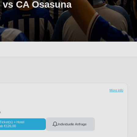
n vs CA Osasuna
More info
a
Ticket(s) + Hotel
Individuelle Anfrage
ab
€
126,00