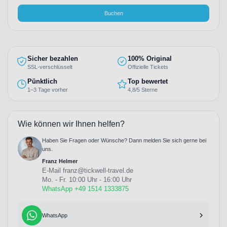
Buchen
Sicher bezahlen
100% Original
SSL-verschlüsselt
Offizielle Tickets
Pünktlich
Top bewertet
1–3 Tage vorher
4,8/5 Sterne
Wie können wir Ihnen helfen?
Haben Sie Fragen oder Wünsche? Dann melden Sie sich gerne bei
uns.
Franz Helmer
E-Mail
franz@tickwell-travel.de
Mo. - Fr. 10:00 Uhr - 16:00 Uhr
WhatsApp +49 1514 1333875
WhatsApp