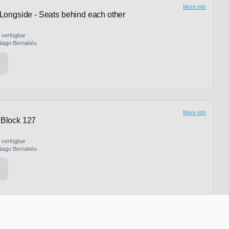
More info
ongside - Seats behind each other
s verfügbar
tiago Bernabéu
More info
 Block 127
s verfügbar
tiago Bernabéu
More info
ongside - Block 638