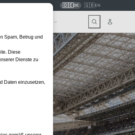
🇩🇪
🇬🇧
7559
contact@tickwell-travel.de
DE
EN
Events
Über Tickwell
on Spam, Betrug und
ite. Diese
unserer Dienste zu
nd Daten einzusetzen,
kies gemäß unserer