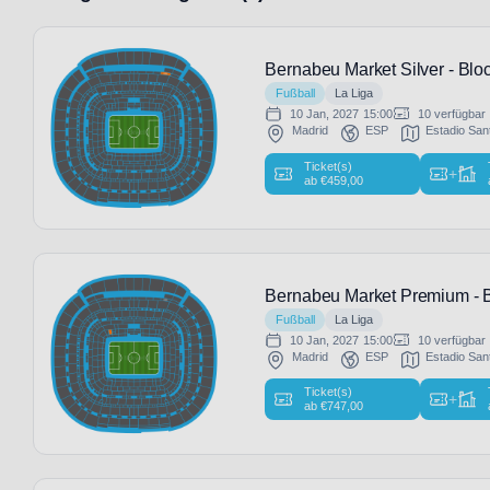
Bernabeu Market Silver - Blo
Fußball
La Liga
10 Jan, 2027
15:00
10 verfügbar
Madrid
ESP
Estadio San
Ticket(s)
+
ab
€
459,00
Bernabeu Market Premium - 
Fußball
La Liga
10 Jan, 2027
15:00
10 verfügbar
Madrid
ESP
Estadio San
Ticket(s)
+
ab
€
747,00