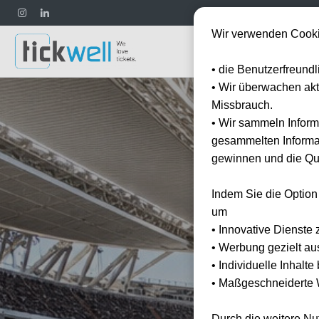
Wir verwenden Cooki
Fußball
• die Benutzerfreund
• Wir überwachen ak
Missbrauch.
• Wir sammeln Inform
gesammelten Informat
gewinnen und die Qua
Indem Sie die Option
um
• Innovative Dienste 
• Werbung gezielt au
• Individuelle Inhalt
• Maßgeschneiderte W
Durch die weitere N