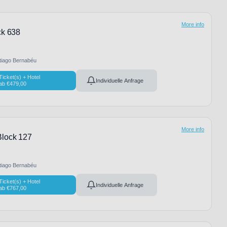
More info
ck 638
tiago Bernabéu
Ticket(s) + Hotel
Individuelle Anfrage
ab
€
479,00
More info
Block 127
tiago Bernabéu
Ticket(s) + Hotel
Individuelle Anfrage
ab
€
767,00