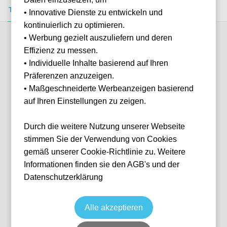
Tickets kaufen
Event-Info
FAQ
• Innovative Dienste zu entwickeln und
kontinuierlich zu optimieren.
• Werbung gezielt auszuliefern und deren
Verfügbare Kategorien (4)
Effizienz zu messen.
• Individuelle Inhalte basierend auf Ihren
Präferenzen anzuzeigen.
More info
• Maßgeschneiderte Werbeanzeigen basierend
auf Ihren Einstellungen zu zeigen.
Durch die weitere Nutzung unserer Webseite
stimmen Sie der Verwendung von Cookies
gemäß unserer Cookie-Richtlinie zu. Weitere
Informationen finden sie den AGB's und der
Datenschutzerklärung
Event Box VIP North (Lindner Hotel)
Fußball
1. Bundesliga
31 Oct, 2026
15:00
10 verfügbar
Alle akzeptieren
Leverkusen
Deutschland
BayArena
Ticket(s) + Hotel
+