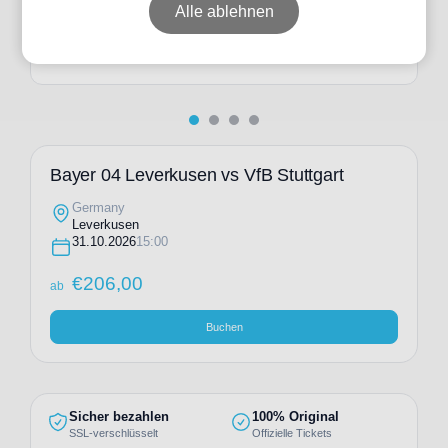
ab
€
299,00
Alle ablehnen
Individuelle Anfrage
Bayer 04 Leverkusen vs VfB Stuttgart
Germany
Leverkusen
31.10.2026
15:00
€
206,00
ab
Buchen
Sicher bezahlen
100% Original
SSL-verschlüsselt
Offizielle Tickets