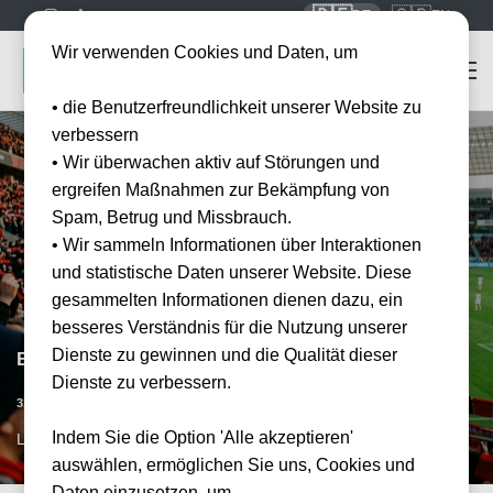
🇩🇪
🇬🇧
DE
EN
Wir verwenden Cookies und Daten, um
• die Benutzerfreundlichkeit unserer Website zu
verbessern
• Wir überwachen aktiv auf Störungen und
ergreifen Maßnahmen zur Bekämpfung von
Spam, Betrug und Missbrauch.
• Wir sammeln Informationen über Interaktionen
und statistische Daten unserer Website. Diese
gesammelten Informationen dienen dazu, ein
besseres Verständnis für die Nutzung unserer
Dienste zu gewinnen und die Qualität dieser
Bayer 04 Leverkusen vs VfB Stuttgart
Dienste zu verbessern.
Datum bestätigt
31.10.2026
15:00
Indem Sie die Option 'Alle akzeptieren'
LEV, DE
auswählen, ermöglichen Sie uns, Cookies und
Daten einzusetzen, um