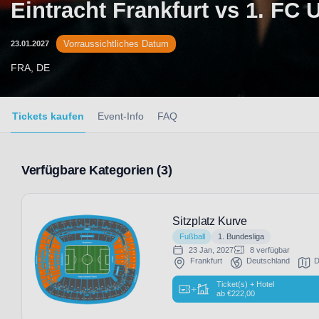
Eintracht Frankfurt vs 1. FC 
Vorraussichtliches Datum
23.01.2027
FRA, DE
Tickets kaufen
Event-Info
FAQ
Verfügbare Kategorien (3)
Sitzplatz Kurve
Fußball
1. Bundesliga
23 Jan, 2027
8 verfügbar
Frankfurt
Deutschland
D
Ticket(s) + Hotel
+
ab
€
222,00