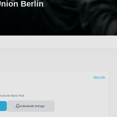
Union Berlin
More info
eutsche Bank Park
Individuelle Anfrage