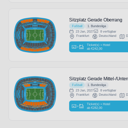
Sitzplatz Gerade Oberrang
Fußball
1. Bundesliga
23 Jan, 2027
8 verfügbar
Frankfurt
Deutschland
D
Ticket(s) + Hotel
+
ab
€
242,00
Sitzplatz Gerade Mittel-/Unte
Fußball
1. Bundesliga
23 Jan, 2027
8 verfügbar
Frankfurt
Deutschland
D
Ticket(s) + Hotel
+
ab
€
282,00