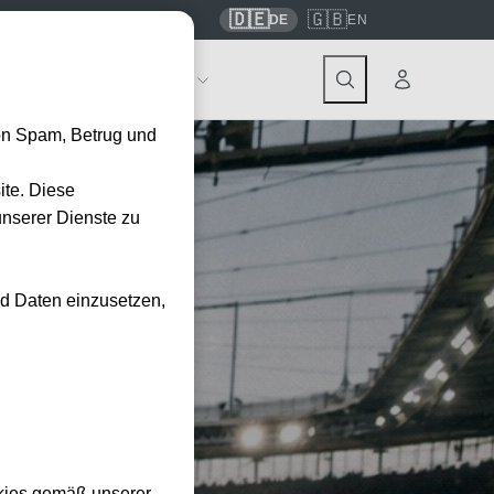
🇩🇪
🇬🇧
7559
contact@tickwell-travel.de
DE
EN
Events
Über Tickwell
on Spam, Betrug und
ite. Diese
unserer Dienste zu
nd Daten einzusetzen,
kies gemäß unserer