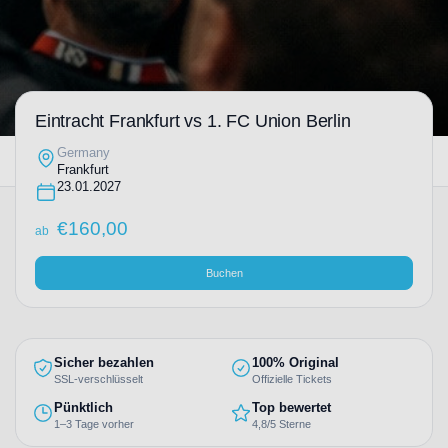
Eintracht Frankfurt vs 1. FC Union Berlin
Germany
Frankfurt
23.01.2027
€
160,00
ab
Buchen
Sicher bezahlen
100% Original
SSL-verschlüsselt
Offizielle Tickets
Pünktlich
Top bewertet
1–3 Tage vorher
4,8/5 Sterne