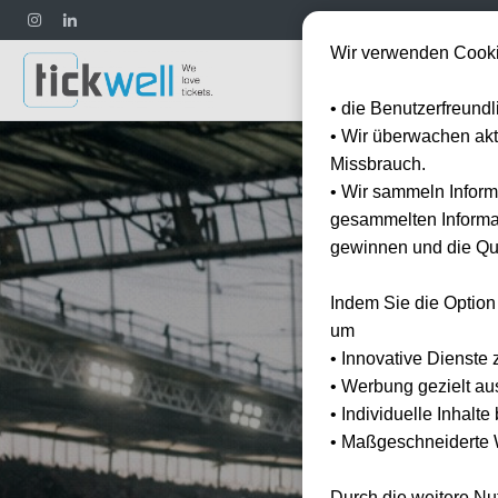
Wir verwenden Cooki
Fußball
• die Benutzerfreund
• Wir überwachen ak
Missbrauch.
• Wir sammeln Inform
gesammelten Informat
gewinnen und die Qua
Indem Sie die Option
um
• Innovative Dienste 
• Werbung gezielt au
• Individuelle Inhalt
• Maßgeschneiderte W
Durch die weitere N