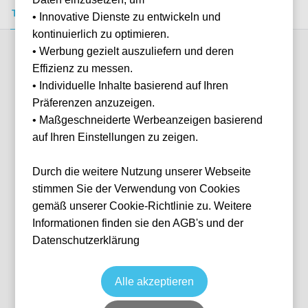
Tickets kaufen
Event-Info
FAQ
• Innovative Dienste zu entwickeln und
kontinuierlich zu optimieren.
• Werbung gezielt auszuliefern und deren
Verfügbare Kategorien (5)
Effizienz zu messen.
• Individuelle Inhalte basierend auf Ihren
Präferenzen anzuzeigen.
More info
• Maßgeschneiderte Werbeanzeigen basierend
auf Ihren Einstellungen zu zeigen.
Durch die weitere Nutzung unserer Webseite
stimmen Sie der Verwendung von Cookies
gemäß unserer Cookie-Richtlinie zu. Weitere
Informationen finden sie den AGB's und der
Datenschutzerklärung
Sitzplatz Kurve
Fußball
1. Bundesliga
12 Dec, 2026
8 verfügbar
Alle akzeptieren
Hamburg
Deutschland
Volksparkstadion
Ticket(s) + Hotel
+