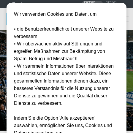
🇩🇪
🇬🇧
DE
EN
Wir verwenden Cookies und Daten, um
• die Benutzerfreundlichkeit unserer Website zu
verbessern
• Wir überwachen aktiv auf Störungen und
ergreifen Maßnahmen zur Bekämpfung von
Spam, Betrug und Missbrauch.
• Wir sammeln Informationen über Interaktionen
und statistische Daten unserer Website. Diese
gesammelten Informationen dienen dazu, ein
besseres Verständnis für die Nutzung unserer
Dienste zu gewinnen und die Qualität dieser
Hamburger SV vs FC Schalke 04
Dienste zu verbessern.
Vorraussichtliches Datum
12.12.2026
Indem Sie die Option 'Alle akzeptieren'
HAM, DE
auswählen, ermöglichen Sie uns, Cookies und
Daten einzusetzen, um