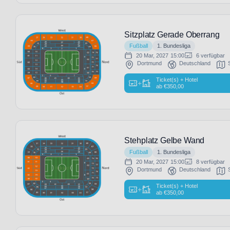
Sitzplatz Gerade Oberrang
Fußball
1. Bundesliga
20 Mar, 2027
15:00
6 verfügbar
Dortmund
Deutschland
Ticket(s) + Hotel
+
ab
€
350,00
Stehplatz Gelbe Wand
Fußball
1. Bundesliga
20 Mar, 2027
15:00
8 verfügbar
Dortmund
Deutschland
Ticket(s) + Hotel
+
ab
€
350,00