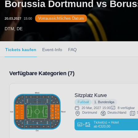
Borussia Dortmund vs Boru
Vorraussichtliches Datum
20.03.2027
15:00
DTM, DE
Tickets kaufen
Event-Info
FAQ
Verfügbare Kategorien (7)
Sitzplatz Kurve
Fußball
1. Bundesliga
20 Mar, 2027
15:00
8 verfügbar
Dortmund
Deutschland
Ticket(s) + Hotel
+
ab
€
320,00