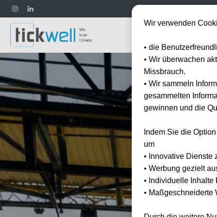
Wir verwenden Cooki
Fußball
• die Benutzerfreund
• Wir überwachen ak
Missbrauch.
• Wir sammeln Inform
gesammelten Informat
gewinnen und die Qua
Indem Sie die Option
um
• Innovative Dienste 
• Werbung gezielt au
• Individuelle Inhalt
• Maßgeschneiderte W
Durch die weitere N