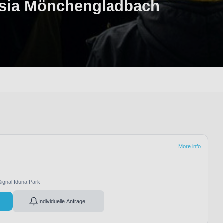
ssia Mönchengladbach
More info
Signal Iduna Park
Individuelle Anfrage