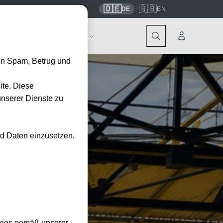
🇩🇪
🇬🇧
7559
contact@tickwell-travel.de
DE
EN
Events
Über Tickwell
on Spam, Betrug und
ite. Diese
unserer Dienste zu
nd Daten einzusetzen,
kies gemäß unserer