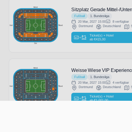
Sitzplatz Gerade Mittel-/Unte
Fußball
1. Bundesliga
20 Mar, 2027
15:00
8 verfügbar
Dortmund
Deutschland
Ticket(s) + Hotel
+
ab
€
415,00
Weisse Wiese VIP Experienc
Fußball
1. Bundesliga
20 Mar, 2027
15:00
4 verfügbar
Dortmund
Deutschland
Ticket(s) + Hotel
+
ab
€
1.001,00
Alter Markt - VIP