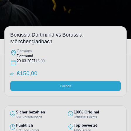
Borussia Dortmund vs Borussia
Mönchengladbach
Germany
Dortmund
20.03.2027
15:00
€
150,00
ab
Buchen
Sicher bezahlen
100% Original
SSL-verschlüsselt
Offizielle Tickets
Pünktlich
Top bewertet
1–3 Tage vorher
4,8/5 Sterne