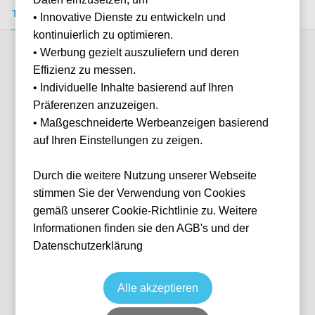
Tickets kaufen
Event-Info
FAQ
• Innovative Dienste zu entwickeln und
kontinuierlich zu optimieren.
• Werbung gezielt auszuliefern und deren
Verfügbare Kategorien (8)
Effizienz zu messen.
• Individuelle Inhalte basierend auf Ihren
Präferenzen anzuzeigen.
More info
• Maßgeschneiderte Werbeanzeigen basierend
auf Ihren Einstellungen zu zeigen.
Durch die weitere Nutzung unserer Webseite
stimmen Sie der Verwendung von Cookies
gemäß unserer Cookie-Richtlinie zu. Weitere
Informationen finden sie den AGB's und der
Datenschutzerklärung
Upper Sideline
Tennis
Grand Slam: Australian Open
27 Jan, 2027
17:00
10 verfügbar
Alle akzeptieren
Melbourne
AUS
Melbourne Park
Ticket(s) + Hotel
+