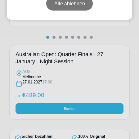
ab
€
650,00
Alle ablehnen
Individuelle Anfrage
Australian Open: Quarter Finals - 27
January - Night Session
AUS
Melbourne
27.01.2027
17:00
€
489,00
ab
Buchen
Sicher bezahlen
100% Original