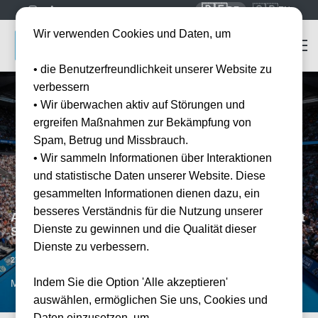
🇩🇪
🇬🇧
DE
EN
Wir verwenden Cookies und Daten, um
• die Benutzerfreundlichkeit unserer Website zu
verbessern
• Wir überwachen aktiv auf Störungen und
ergreifen Maßnahmen zur Bekämpfung von
Spam, Betrug und Missbrauch.
• Wir sammeln Informationen über Interaktionen
und statistische Daten unserer Website. Diese
gesammelten Informationen dienen dazu, ein
besseres Verständnis für die Nutzung unserer
Australian Open: Quarter Finals - 27 January - Night
Dienste zu gewinnen und die Qualität dieser
Session
Dienste zu verbessern.
Datum bestätigt
27.01.2027
17:00
Indem Sie die Option 'Alle akzeptieren'
MEL, AUS
auswählen, ermöglichen Sie uns, Cookies und
Daten einzusetzen, um