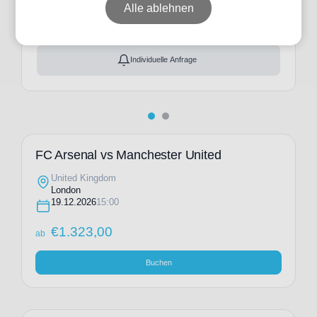
ab
€
1.323,00
Alle ablehnen
Ticket(s) + Hotel
+
ab
€
1.406,00
Individuelle Anfrage
FC Arsenal vs Manchester United
United Kingdom
London
19.12.2026
15:00
€
1.323,00
ab
Buchen