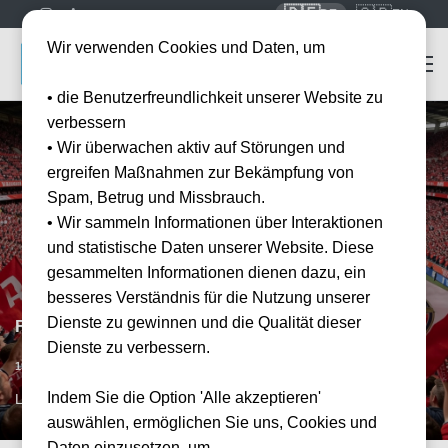
🇩🇪
🇬🇧
DE
EN
Wir verwenden Cookies und Daten, um
• die Benutzerfreundlichkeit unserer Website zu
verbessern
• Wir überwachen aktiv auf Störungen und
ergreifen Maßnahmen zur Bekämpfung von
Spam, Betrug und Missbrauch.
• Wir sammeln Informationen über Interaktionen
und statistische Daten unserer Website. Diese
gesammelten Informationen dienen dazu, ein
besseres Verständnis für die Nutzung unserer
Dienste zu gewinnen und die Qualität dieser
FC Arsenal vs Manchester United
Dienste zu verbessern.
Datum bestätigt
19.12.2026
15:00
Indem Sie die Option 'Alle akzeptieren'
LON, GB
auswählen, ermöglichen Sie uns, Cookies und
Daten einzusetzen, um