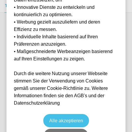
Tickets kaufen
Event-Info
FAQ
• Innovative Dienste zu entwickeln und
kontinuierlich zu optimieren.
• Werbung gezielt auszuliefern und deren
Verfügbare Kategorien (2)
Effizienz zu messen.
• Individuelle Inhalte basierend auf Ihren
Präferenzen anzuzeigen.
More info
• Maßgeschneiderte Werbeanzeigen basierend
auf Ihren Einstellungen zu zeigen.
Durch die weitere Nutzung unserer Webseite
stimmen Sie der Verwendung von Cookies
gemäß unserer Cookie-Richtlinie zu. Weitere
Informationen finden sie den AGB's und der
Datenschutzerklärung
Cannon Club Package
Fußball
Premier League
19 Dec, 2026
15:00
6 verfügbar
Alle akzeptieren
London
Vereinigtes Königreich
Emirates Stadium
Ticket(s)