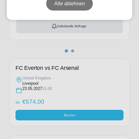
ab
€
574,00
Alle ablehnen
Ticket(s) + Hotel
+
ab
€
630,00
Individuelle Anfrage
FC Everton vs FC Arsenal
United Kingdom
Liverpool
23.05.2027
15:00
€
574,00
ab
Buchen