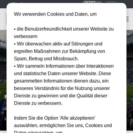
🇩🇪
🇬🇧
DE
EN
Wir verwenden Cookies und Daten, um
• die Benutzerfreundlichkeit unserer Website zu
verbessern
• Wir überwachen aktiv auf Störungen und
ergreifen Maßnahmen zur Bekämpfung von
Spam, Betrug und Missbrauch.
• Wir sammeln Informationen über Interaktionen
und statistische Daten unserer Website. Diese
gesammelten Informationen dienen dazu, ein
besseres Verständnis für die Nutzung unserer
Dienste zu gewinnen und die Qualität dieser
FC Everton vs FC Arsenal
Dienste zu verbessern.
Vorraussichtliches Datum
23.05.2027
15:00
Indem Sie die Option 'Alle akzeptieren'
LPL, GB
auswählen, ermöglichen Sie uns, Cookies und
Daten einzusetzen, um