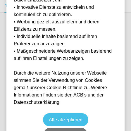
Tickets kaufen
Event-Info
FAQ
• Innovative Dienste zu entwickeln und
kontinuierlich zu optimieren.
• Werbung gezielt auszuliefern und deren
Verfügbare Kategorien (2)
Effizienz zu messen.
• Individuelle Inhalte basierend auf Ihren
Präferenzen anzuzeigen.
More info
• Maßgeschneiderte Werbeanzeigen basierend
auf Ihren Einstellungen zu zeigen.
Durch die weitere Nutzung unserer Webseite
stimmen Sie der Verwendung von Cookies
gemäß unserer Cookie-Richtlinie zu. Weitere
Informationen finden sie den AGB's und der
Datenschutzerklärung
Ticket Plus
Fußball
Premier League
23 May, 2027
15:00
10 verfügbar
Alle akzeptieren
Liverpool
Vereinigtes Königreich
Hill Dickinson Stadium
Ticket(s)