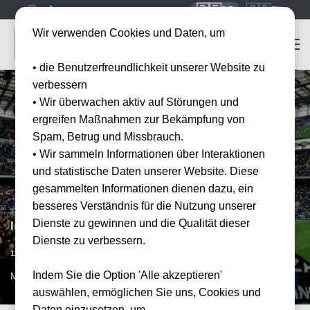
🇩🇪
🇬🇧
DE
EN
Wir verwenden Cookies und Daten, um
• die Benutzerfreundlichkeit unserer Website zu
verbessern
• Wir überwachen aktiv auf Störungen und
ergreifen Maßnahmen zur Bekämpfung von
Spam, Betrug und Missbrauch.
• Wir sammeln Informationen über Interaktionen
und statistische Daten unserer Website. Diese
gesammelten Informationen dienen dazu, ein
besseres Verständnis für die Nutzung unserer
Dienste zu gewinnen und die Qualität dieser
Inter Mailand vs AS Rom
Dienste zu verbessern.
Datum bestätigt
11.04.2027
15:00
Indem Sie die Option 'Alle akzeptieren'
MIL, IT
auswählen, ermöglichen Sie uns, Cookies und
Daten einzusetzen, um