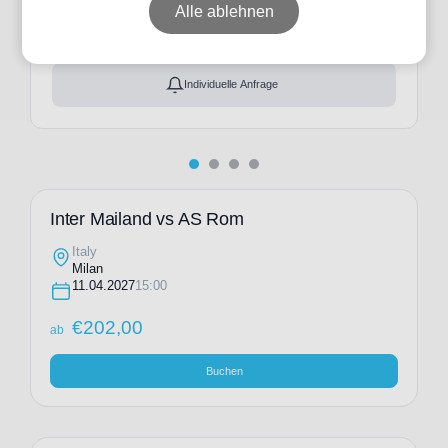
ab
€
202,00
Alle ablehnen
Ticket(s) + Hotel
+
ab
€
288,00
Individuelle Anfrage
Inter Mailand vs AS Rom
Italy
Milan
11.04.2027
15:00
€
202,00
ab
Buchen