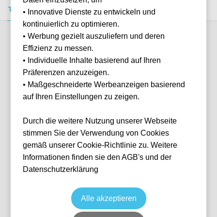
Tickets kaufen
Event-Info
FAQ
• Innovative Dienste zu entwickeln und
kontinuierlich zu optimieren.
• Werbung gezielt auszuliefern und deren
Verfügbare Kategorien (4)
Effizienz zu messen.
• Individuelle Inhalte basierend auf Ihren
Präferenzen anzuzeigen.
More info
• Maßgeschneiderte Werbeanzeigen basierend
auf Ihren Einstellungen zu zeigen.
Durch die weitere Nutzung unserer Webseite
stimmen Sie der Verwendung von Cookies
gemäß unserer Cookie-Richtlinie zu. Weitere
Informationen finden sie den AGB's und der
Datenschutzerklärung
Shortside Upper
Fußball
Serie A
11 Apr, 2027
15:00
10 verfügbar
Alle akzeptieren
Milan
Italien
Giuseppe-Meazza-Stadion
Ticket(s)