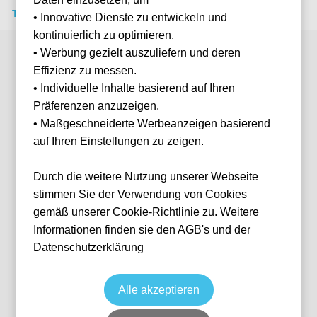
Tickets kaufen
Event-Info
FAQ
• Innovative Dienste zu entwickeln und
kontinuierlich zu optimieren.
• Werbung gezielt auszuliefern und deren
Verfügbare Kategorien (2)
Effizienz zu messen.
• Individuelle Inhalte basierend auf Ihren
Präferenzen anzuzeigen.
More info
• Maßgeschneiderte Werbeanzeigen basierend
auf Ihren Einstellungen zu zeigen.
Durch die weitere Nutzung unserer Webseite
stimmen Sie der Verwendung von Cookies
gemäß unserer Cookie-Richtlinie zu. Weitere
Informationen finden sie den AGB's und der
Datenschutzerklärung
Tribuna Tevere
Fußball
Serie A
18 Oct, 2026
15:00
10 verfügbar
Alle akzeptieren
Rome
Italien
Olympiastadion Rom
Ticket(s)