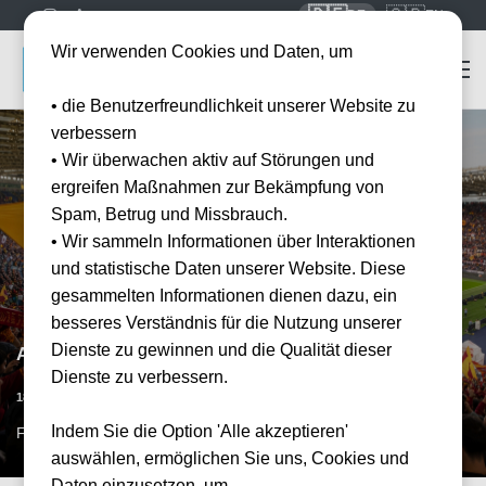
🇩🇪
🇬🇧
DE
EN
Wir verwenden Cookies und Daten, um
• die Benutzerfreundlichkeit unserer Website zu
verbessern
• Wir überwachen aktiv auf Störungen und
ergreifen Maßnahmen zur Bekämpfung von
Spam, Betrug und Missbrauch.
• Wir sammeln Informationen über Interaktionen
und statistische Daten unserer Website. Diese
gesammelten Informationen dienen dazu, ein
besseres Verständnis für die Nutzung unserer
Dienste zu gewinnen und die Qualität dieser
AS Rom vs CFC Genua
Dienste zu verbessern.
Vorraussichtliches Datum
18.10.2026
15:00
Indem Sie die Option 'Alle akzeptieren'
FCO, IT
auswählen, ermöglichen Sie uns, Cookies und
Daten einzusetzen, um