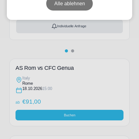
ab
€
91,00
Alle ablehnen
Ticket(s) + Hotel
+
ab
€
185,00
Individuelle Anfrage
AS Rom vs CFC Genua
Italy
Rome
18.10.2026
15:00
€
91,00
ab
Buchen