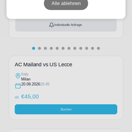
ab
€
45,00
Alle ablehnen
Ticket(s) + Hotel
+
ab
€
114,00
Individuelle Anfrage
AC Mailand vs US Lecce
Italy
Milan
20.09.2026
20:45
€
45,00
ab
Buchen