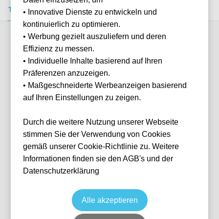
Tickets kaufen
Event-Info
FAQ
• Innovative Dienste zu entwickeln und
kontinuierlich zu optimieren.
• Werbung gezielt auszuliefern und deren
Verfügbare Kategorien (12)
Effizienz zu messen.
• Individuelle Inhalte basierend auf Ihren
Präferenzen anzuzeigen.
More info
• Maßgeschneiderte Werbeanzeigen basierend
auf Ihren Einstellungen zu zeigen.
Durch die weitere Nutzung unserer Webseite
stimmen Sie der Verwendung von Cookies
gemäß unserer Cookie-Richtlinie zu. Weitere
Informationen finden sie den AGB's und der
Datenschutzerklärung
Shortside Upper
Fußball
Serie A
20 Sep, 2026
20:45
10 verfügbar
Alle akzeptieren
Milan
Italien
Giuseppe-Meazza-Stadion
Ticket(s)