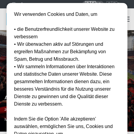
🇩🇪
🇬🇧
DE
EN
Wir verwenden Cookies und Daten, um
• die Benutzerfreundlichkeit unserer Website zu
verbessern
• Wir überwachen aktiv auf Störungen und
ergreifen Maßnahmen zur Bekämpfung von
Spam, Betrug und Missbrauch.
• Wir sammeln Informationen über Interaktionen
und statistische Daten unserer Website. Diese
gesammelten Informationen dienen dazu, ein
besseres Verständnis für die Nutzung unserer
Dienste zu gewinnen und die Qualität dieser
AC Mailand vs US Lecce
Dienste zu verbessern.
Datum bestätigt
20.09.2026
20:45
Indem Sie die Option 'Alle akzeptieren'
MIL, IT
auswählen, ermöglichen Sie uns, Cookies und
Daten einzusetzen, um