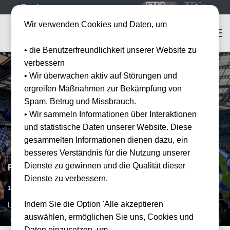
🇩🇪
🇬🇧
DE
EN
Wir verwenden Cookies und Daten, um
• die Benutzerfreundlichkeit unserer Website zu
verbessern
• Wir überwachen aktiv auf Störungen und
ergreifen Maßnahmen zur Bekämpfung von
Spam, Betrug und Missbrauch.
• Wir sammeln Informationen über Interaktionen
und statistische Daten unserer Website. Diese
gesammelten Informationen dienen dazu, ein
besseres Verständnis für die Nutzung unserer
Dienste zu gewinnen und die Qualität dieser
FC Chelsea vs Hull City
Dienste zu verbessern.
Datum bestätigt
12.09.2026
15:00
Indem Sie die Option 'Alle akzeptieren'
LON, GB
auswählen, ermöglichen Sie uns, Cookies und
Daten einzusetzen, um