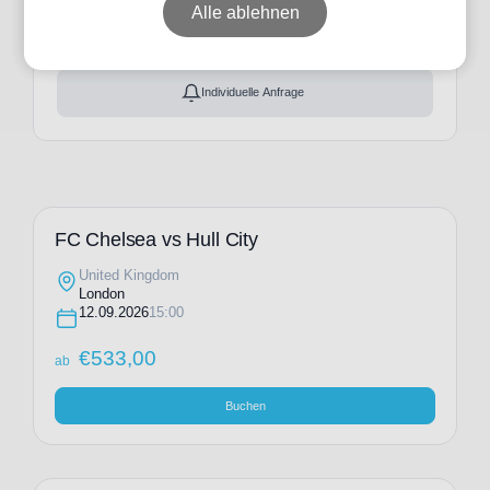
ab
€
533,00
Alle ablehnen
Ticket(s) + Hotel
+
ab
€
643,00
Individuelle Anfrage
FC Chelsea vs Hull City
United Kingdom
London
12.09.2026
15:00
€
533,00
ab
Buchen