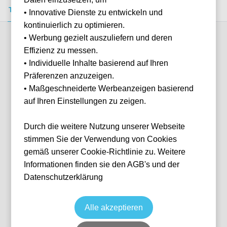
Tickets kaufen
Event-Info
FAQ
• Innovative Dienste zu entwickeln und
kontinuierlich zu optimieren.
• Werbung gezielt auszuliefern und deren
Verfügbare Kategorien (1)
Effizienz zu messen.
• Individuelle Inhalte basierend auf Ihren
Präferenzen anzuzeigen.
More info
• Maßgeschneiderte Werbeanzeigen basierend
auf Ihren Einstellungen zu zeigen.
Durch die weitere Nutzung unserer Webseite
stimmen Sie der Verwendung von Cookies
gemäß unserer Cookie-Richtlinie zu. Weitere
Informationen finden sie den AGB's und der
Datenschutzerklärung
Blues Dining Hospitality
Fußball
Premier League
12 Sep, 2026
15:00
2 verfügbar
Alle akzeptieren
London
Vereinigtes Königreich
Stamford Bridge
Ticket(s)