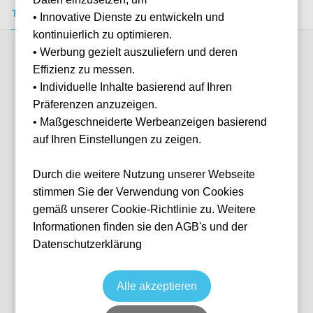
Tickets kaufen
Event-Info
FAQ
• Innovative Dienste zu entwickeln und
kontinuierlich zu optimieren.
• Werbung gezielt auszuliefern und deren
Verfügbare Kategorien (5)
Effizienz zu messen.
• Individuelle Inhalte basierend auf Ihren
Präferenzen anzuzeigen.
More info
• Maßgeschneiderte Werbeanzeigen basierend
auf Ihren Einstellungen zu zeigen.
Durch die weitere Nutzung unserer Webseite
stimmen Sie der Verwendung von Cookies
gemäß unserer Cookie-Richtlinie zu. Weitere
Informationen finden sie den AGB's und der
Datenschutzerklärung
Bernabeu Market Silver - Block 638
Fußball
La Liga
18 Oct, 2026
15:00
3 verfügbar
Alle akzeptieren
Madrid
ESP
Estadio Santiago Bernabéu
Ticket(s)