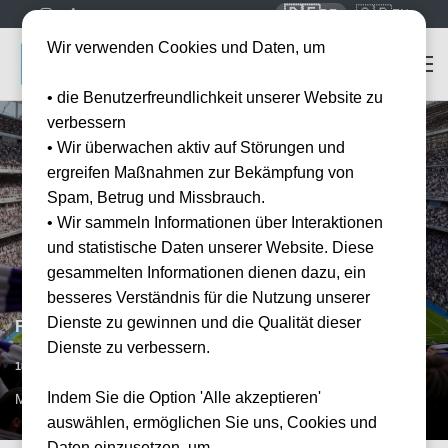
🇩🇪
🇬🇧
DE
EN
Wir verwenden Cookies und Daten, um
• die Benutzerfreundlichkeit unserer Website zu
verbessern
• Wir überwachen aktiv auf Störungen und
ergreifen Maßnahmen zur Bekämpfung von
Spam, Betrug und Missbrauch.
• Wir sammeln Informationen über Interaktionen
und statistische Daten unserer Website. Diese
gesammelten Informationen dienen dazu, ein
besseres Verständnis für die Nutzung unserer
Dienste zu gewinnen und die Qualität dieser
Real Madrid vs FC Sevilla
Dienste zu verbessern.
Vorraussichtliches Datum
18.10.2026
15:00
Indem Sie die Option 'Alle akzeptieren'
MAD, ESP
auswählen, ermöglichen Sie uns, Cookies und
Daten einzusetzen, um