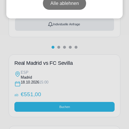
ab
€
551,00
Alle ablehnen
Ticket(s) + Hotel
+
ab
€
584,00
Individuelle Anfrage
Real Madrid vs FC Sevilla
ESP
Madrid
18.10.2026
15:00
€
551,00
ab
Buchen