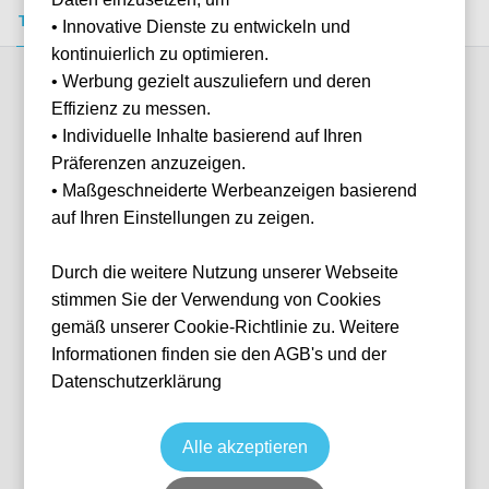
Tickets kaufen
Event-Info
FAQ
• Innovative Dienste zu entwickeln und
kontinuierlich zu optimieren.
• Werbung gezielt auszuliefern und deren
Verfügbare Kategorien (4)
Effizienz zu messen.
• Individuelle Inhalte basierend auf Ihren
Präferenzen anzuzeigen.
More info
• Maßgeschneiderte Werbeanzeigen basierend
auf Ihren Einstellungen zu zeigen.
Durch die weitere Nutzung unserer Webseite
stimmen Sie der Verwendung von Cookies
gemäß unserer Cookie-Richtlinie zu. Weitere
Informationen finden sie den AGB's und der
Datenschutzerklärung
Longside Block 111
Fußball
Jupiler Pro League
22 Aug, 2026
20:45
9 verfügbar
Alle akzeptieren
ANR
Belgien
Bosuilstadion
Ticket(s)