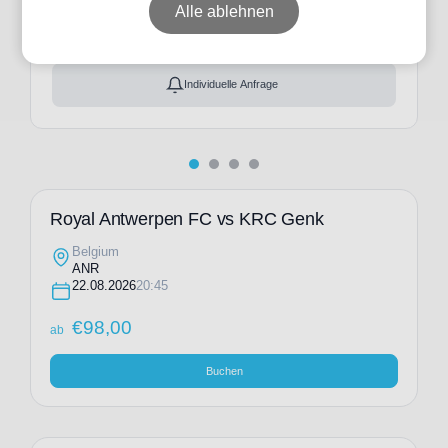
ab
€
98,00
Alle ablehnen
Ticket(s) + Hotel
+
ab
€
214,00
Individuelle Anfrage
Royal Antwerpen FC vs KRC Genk
Belgium
ANR
22.08.2026
20:45
€
98,00
ab
Buchen