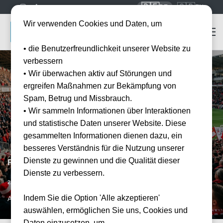
🇩🇪
🇬🇧
DE
EN
Wir verwenden Cookies und Daten, um
• die Benutzerfreundlichkeit unserer Website zu
verbessern
• Wir überwachen aktiv auf Störungen und
ergreifen Maßnahmen zur Bekämpfung von
Spam, Betrug und Missbrauch.
• Wir sammeln Informationen über Interaktionen
und statistische Daten unserer Website. Diese
gesammelten Informationen dienen dazu, ein
besseres Verständnis für die Nutzung unserer
Dienste zu gewinnen und die Qualität dieser
Royal Antwerpen FC vs KRC Genk
Dienste zu verbessern.
Datum bestätigt
22.08.2026
20:45
Indem Sie die Option 'Alle akzeptieren'
ANR, BE
auswählen, ermöglichen Sie uns, Cookies und
Daten einzusetzen, um