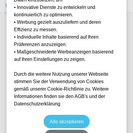
Tickets kaufen
Event-Info
FAQ
• Innovative Dienste zu entwickeln und
kontinuierlich zu optimieren.
• Werbung gezielt auszuliefern und deren
Verfügbare Kategorien (1)
Effizienz zu messen.
• Individuelle Inhalte basierend auf Ihren
Präferenzen anzuzeigen.
More info
• Maßgeschneiderte Werbeanzeigen basierend
auf Ihren Einstellungen zu zeigen.
Durch die weitere Nutzung unserer Webseite
stimmen Sie der Verwendung von Cookies
gemäß unserer Cookie-Richtlinie zu. Weitere
Informationen finden sie den AGB's und der
Datenschutzerklärung
The Gallery Hospitality
Fußball
Premier League
20 Sep, 2026
14:00
3 verfügbar
Alle akzeptieren
BOH
Vereinigtes Königreich
Vitality Stadium
Ticket(s)