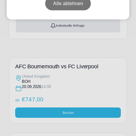
ab
€
747,00
Alle ablehnen
Ticket(s) + Hotel
+
ab
€
797,00
Individuelle Anfrage
AFC Bournemouth vs FC Liverpool
United Kingdom
BOH
20.09.2026
14:00
€
747,00
ab
Buchen