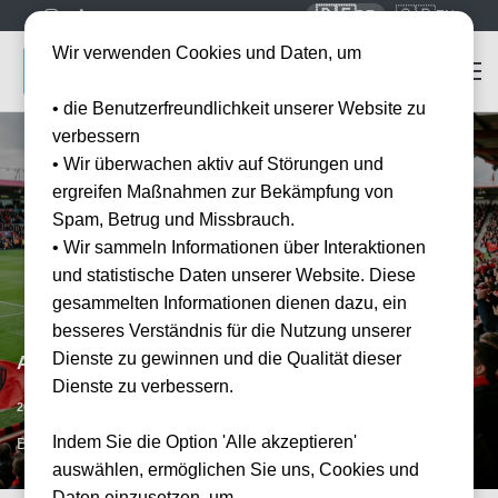
🇩🇪
🇬🇧
DE
EN
Wir verwenden Cookies und Daten, um
• die Benutzerfreundlichkeit unserer Website zu
verbessern
• Wir überwachen aktiv auf Störungen und
ergreifen Maßnahmen zur Bekämpfung von
Spam, Betrug und Missbrauch.
• Wir sammeln Informationen über Interaktionen
und statistische Daten unserer Website. Diese
gesammelten Informationen dienen dazu, ein
besseres Verständnis für die Nutzung unserer
Dienste zu gewinnen und die Qualität dieser
AFC Bournemouth vs FC Liverpool
Dienste zu verbessern.
Datum bestätigt
20.09.2026
14:00
Indem Sie die Option 'Alle akzeptieren'
BOH, GB
auswählen, ermöglichen Sie uns, Cookies und
Daten einzusetzen, um