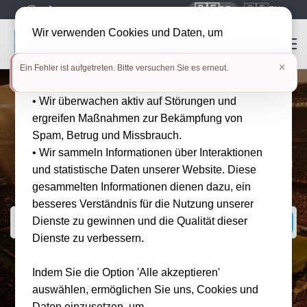
🇩🇪
🇬🇧
DE
EN
Wir verwenden Cookies und Daten, um
• die Benutzerfreundlichkeit unserer Website zu
Ein Fehler ist aufgetreten. Bitte versuchen Sie es erneut.
verbessern
• Wir überwachen aktiv auf Störungen und
Tickets und Reisepakete für
ergreifen Maßnahmen zur Bekämpfung von
Sport- und Live-Events
Spam, Betrug und Missbrauch.
weltweit
• Wir sammeln Informationen über Interaktionen
Bei Tickwell Travel buchst du dein Lieblingsevent günstig, schnell und
und statistische Daten unserer Website. Diese
sicher!
gesammelten Informationen dienen dazu, ein
besseres Verständnis für die Nutzung unserer
Dienste zu gewinnen und die Qualität dieser
Dienste zu verbessern.
BELIEBTE SUCHANFRAGEN
Indem Sie die Option 'Alle akzeptieren'
⚽ 1. Bundesliga
🎾 Grand Slams
🏎 Formel 1
auswählen, ermöglichen Sie uns, Cookies und
Daten einzusetzen, um