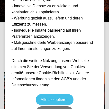
🎵 Konzerte
⭐ Champions League
• Innovative Dienste zu entwickeln und
kontinuierlich zu optimieren.
• Werbung gezielt auszuliefern und deren
Effizienz zu messen.
• Individuelle Inhalte basierend auf Ihren
Präferenzen anzuzeigen.
BELIEBTE KATEGORIEN
• Maßgeschneiderte Werbeanzeigen basierend
Schnell zu deiner Lieblings-
auf Ihren Einstellungen zu zeigen.
Eventkategorie
Durch die weitere Nutzung unserer Webseite
stimmen Sie der Verwendung von Cookies
gemäß unserer Cookie-Richtlinie zu. Weitere
Informationen finden sie den AGB's und der
Datenschutzerklärung
Fußball
Formel 1
Alle akzeptieren
Bundesliga, Premier
League & mehr
Alle Grands Prix 2026