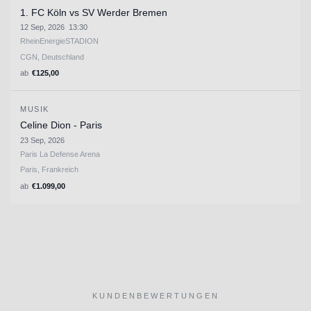
1. FC Köln vs SV Werder Bremen
12 Sep, 2026
13:30
RheinEnergieSTADION
CGN, Deutschland
ab
€
125,00
MUSIK
Celine Dion - Paris
23 Sep, 2026
Paris La Defense Arena
Paris, Frankreich
ab
€
1.099,00
KUNDENBEWERTUNGEN