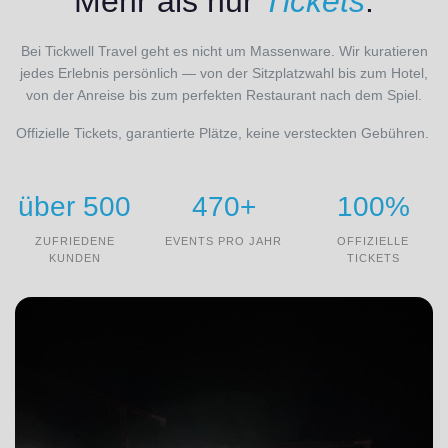
Mehr als nur
Tickets
.
Bei Tickwell Travel geht es nicht um Massenware. Wir kuratieren
jedes Erlebnis persönlich — von der Sitzplatzwahl bis zum Hotel,
von der Anreise bis zum perfekten Restaurant nach dem Spiel.
Offizielle Tickets, garantierte Plätze, keine versteckten Gebühren.
über 500
470+
100%
ZUFRIEDENE
EVENTS PRO JAHR
OFFIZIELLE
KUNDEN
TICKETS