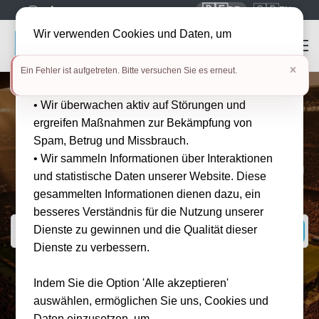
🇩🇪
🇬🇧
DE
EN
Wir verwenden Cookies und Daten, um
• die Benutzerfreundlichkeit unserer Website zu
Ein Fehler ist aufgetreten. Bitte versuchen Sie es erneut.
verbessern
• Wir überwachen aktiv auf Störungen und
Tickets und Reisepakete für
ergreifen Maßnahmen zur Bekämpfung von
Sport- und Live-Events
Spam, Betrug und Missbrauch.
weltweit
• Wir sammeln Informationen über Interaktionen
Bei Tickwell Travel buchst du dein Lieblingsevent günstig, schnell und
und statistische Daten unserer Website. Diese
sicher!
gesammelten Informationen dienen dazu, ein
besseres Verständnis für die Nutzung unserer
Dienste zu gewinnen und die Qualität dieser
Dienste zu verbessern.
BELIEBTE SUCHANFRAGEN
Indem Sie die Option 'Alle akzeptieren'
⚽ 1. Bundesliga
🎾 Grand Slams
🏎 Formel 1
auswählen, ermöglichen Sie uns, Cookies und
Daten einzusetzen, um