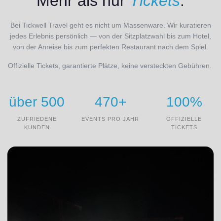
Mehr als nur
Tickets
.
Bei Tickwell Travel geht es nicht um Massenware. Wir kuratieren
jedes Erlebnis persönlich — von der Sitzplatzwahl bis zum Hotel,
von der Anreise bis zum perfekten Restaurant nach dem Spiel.
Offizielle Tickets, garantierte Plätze, keine versteckten Gebühren.
über 500
470+
100%
ZUFRIEDENE
EVENTS PRO JAHR
OFFIZIELLE
KUNDEN
TICKETS