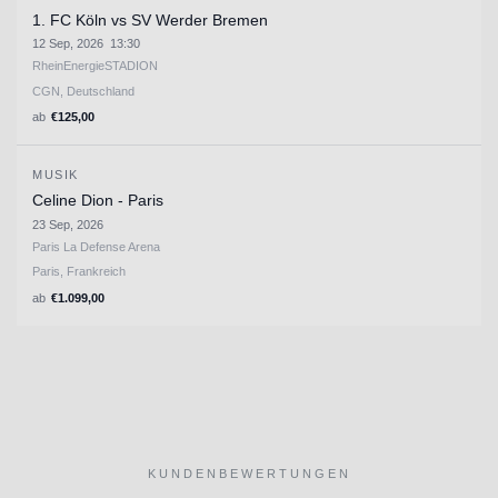
1. FC Köln vs SV Werder Bremen
12 Sep, 2026
13:30
RheinEnergieSTADION
CGN, Deutschland
ab
€
125,00
MUSIK
Celine Dion - Paris
23 Sep, 2026
Paris La Defense Arena
Paris, Frankreich
ab
€
1.099,00
KUNDENBEWERTUNGEN