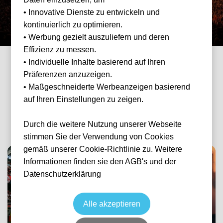
🎵 Konzerte
⭐ Champions League
• Innovative Dienste zu entwickeln und
kontinuierlich zu optimieren.
• Werbung gezielt auszuliefern und deren
Effizienz zu messen.
• Individuelle Inhalte basierend auf Ihren
Präferenzen anzuzeigen.
BELIEBTE KATEGORIEN
• Maßgeschneiderte Werbeanzeigen basierend
Schnell zu deiner Lieblings-
auf Ihren Einstellungen zu zeigen.
Eventkategorie
Durch die weitere Nutzung unserer Webseite
stimmen Sie der Verwendung von Cookies
gemäß unserer Cookie-Richtlinie zu. Weitere
Informationen finden sie den AGB's und der
Datenschutzerklärung
Fußball
Formel 1
Alle akzeptieren
Bundesliga, Premier
League & mehr
Alle Grands Prix 2026